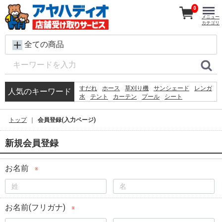
0
メニュー
カテゴリ
全ての商品
すだれ
ホース
草刈り機
サンシェード
レンガ
人気のキーワード
水
テント
カーテン
プール
シート
犬 ウェットティッシュ
砂利
踏み台
コンクリートブロック
物干し
クーラーボックス
トップ
会員登録(入力ページ)
バケツ
椅子
飼育ケース
物置
新規会員登録
お名前
※
お名前(フリガナ)
※