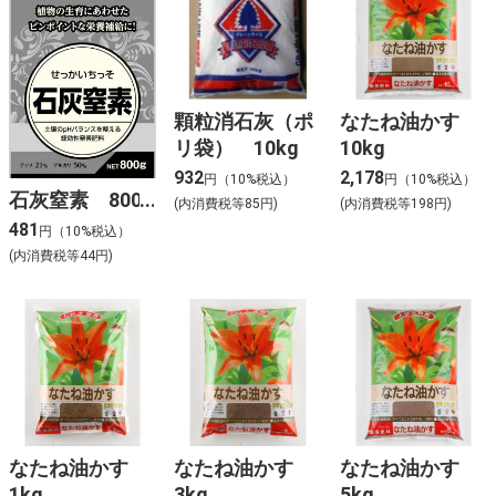
顆粒消石灰（ポ
なたね油かす
リ袋） 10kg
10kg
932
2,178
円（10%税込）
円（10%税込）
石灰窒素 800g
(内消費税等85円)
(内消費税等198円)
481
円（10%税込）
(内消費税等44円)
なたね油かす
なたね油かす
なたね油かす
1kg
3kg
5kg