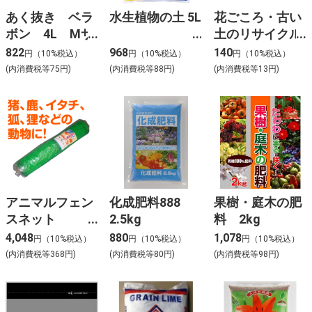
あく抜き ベラ
水生植物の土 5L
花ごころ・古い
ボン 4L Mサ
土のリサイクル
イズ
材 0.5L
822
968
140
円（10%税込）
円（10%税込）
円（10%税込）
(内消費税等75円)
(内消費税等88円)
(内消費税等13円)
アニマルフェン
化成肥料888
果樹・庭木の肥
スネット
2.5kg
料 2kg
G16MM1X50M
4,048
880
1,078
円（10%税込）
円（10%税込）
円（10%税込）
防獣ネット
(内消費税等368円)
(内消費税等80円)
(内消費税等98円)