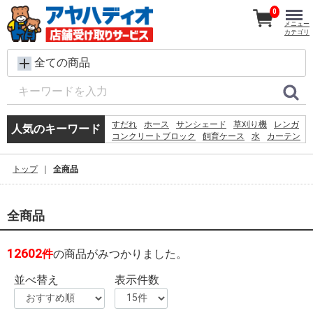
0
メニュー
カテゴリ
全ての商品
すだれ
ホース
サンシェード
草刈り機
レンガ
人気のキーワード
コンクリートブロック
飼育ケース
水
カーテン
踏み台
プール
椅子
脚立
バケツ
テント
物置
シート
ルーバーラテイス60×180
木材
ラティス
トップ
全商品
全商品
12602
件
の商品がみつかりました。
並べ替え
表示件数