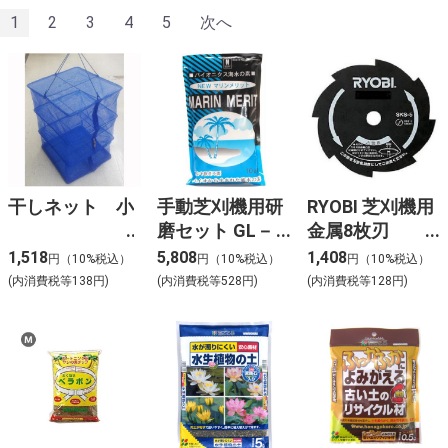
1
2
3
4
5
次へ
干しネット 小
手動芝刈機用研
RYOBI 芝刈機用
磨セット GL－
金属8枚刃
100
200mm
1,518
5,808
1,408
円（10%税込）
円（10%税込）
円（10%税込）
(内消費税等138円)
(内消費税等528円)
(内消費税等128円)