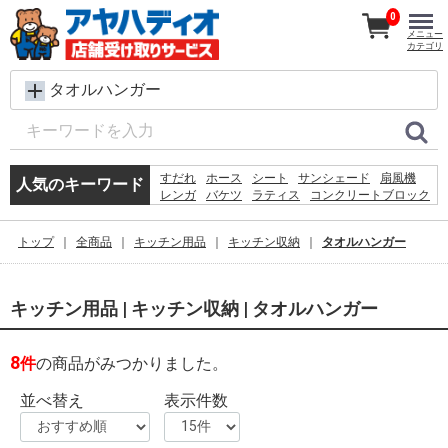
0
メニュー
カテゴリ
タオルハンガー
すだれ
ホース
シート
サンシェード
扇風機
人気のキーワード
レンガ
バケツ
ラティス
コンクリートブロック
メタルラック
椅子
脚立
犬 ウェットティッシュ
物干し
踏み台
空調服
トップ
全商品
キッチン用品
キッチン収納
タオルハンガー
水
木材
砂利
カーテン
キッチン用品 | キッチン収納 | タオルハンガー
8
件
の商品がみつかりました。
並べ替え
表示件数