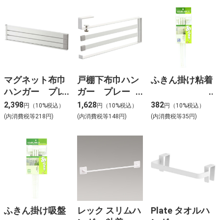
マグネット布巾
戸棚下布巾ハン
ふきん掛け粘着
ハンガー プレ
ガー プレー
ート ホワイト
ト ホワイト
2,398
1,628
382
円（10%税込）
円（10%税込）
円（10%税込）
(内消費税等218円)
(内消費税等148円)
(内消費税等35円)
ふきん掛け吸盤
レック スリムハ
Plate タオルハ