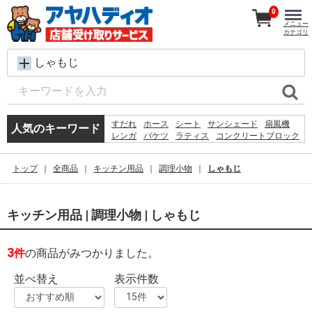
0
メニュー
カテゴリ
しゃもじ
すだれ
ホース
シート
サンシェード
扇風機
人気のキーワード
レンガ
バケツ
ラティス
コンクリートブロック
メタルラック
椅子
脚立
犬 ウェットティッシュ
物干し
踏み台
空調服
トップ
全商品
キッチン用品
調理小物
しゃもじ
水
木材
砂利
カーテン
キッチン用品 | 調理小物 | しゃもじ
3
件
の商品がみつかりました。
並べ替え
表示件数