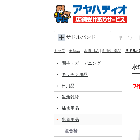
サドルバンド
トップ
全商品
水道用品
配管用部品
サドルバ
園芸・ガーデニング
水
キッチン用品
日用品
7
生活雑貨
補修用品
水道用品
混合栓