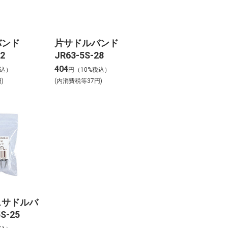
バンド
片サドルバンド
22
JR63-5S-28
404
税込）
円（10%税込）
)
(内消費税等37円)
スサドルバ
S-25