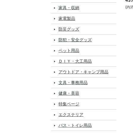
43
(内
家具・収納
家電製品
防災グッズ
防犯・安全グッズ
ペット用品
ＤＩＹ・大工用品
アウトドア・キャンプ用品
文具・事務用品
健康・美容
特集ページ
エクステリア
バス・トイレ用品