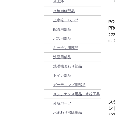
単水栓
水栓補修部品
止水栓・バルブ
P
PR
配管用部品
27
バス用部品
(内
キッチン用部品
洗面用部品
洗濯機まわり部品
トイレ部品
ガーデニング用部品
メンテナンス用品・水栓工具
ス
分岐パーツ
ンド
水まわり掃除用品