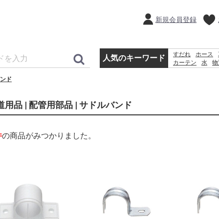
新規会員登録
すだれ
ホース
人気のキーワード
カーテン
水
物
踏み台
犬 ウェ
ンド
飼育ケース
砂利
道用品 | 配管用部品 | サドルバンド
件
の商品がみつかりました。