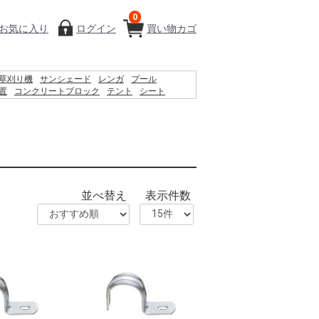
0
お気に入り
ログイン
買い物カゴ
草刈り機
サンシェード
レンガ
プール
置
コンクリートブロック
テント
シート
ットティッシュ
椅子
クーラーボックス
木材
物干し
並べ替え
表示件数