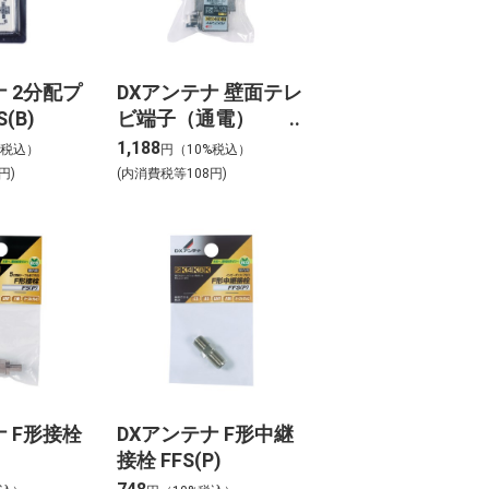
ナ 2分配プ
DXアンテナ 壁面テレ
(B)
ビ端子（通電）
SU7L2S(P)
1,188
%税込）
円（10%税込）
円)
(内消費税等108円)
ナ F形接栓
DXアンテナ F形中継
接栓 FFS(P)