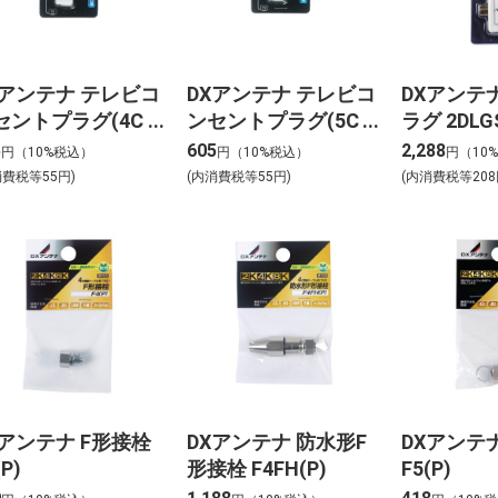
Xアンテナ テレビコ
DXアンテナ テレビコ
DXアンテ
セントプラグ(4C
ンセントプラグ(5C
ラグ 2DLGS
 FL4CS(B)
用) FL5CS(B)
5
605
2,288
円（10%税込）
円（10%税込）
円（10
消費税等55円)
(内消費税等55円)
(内消費税等208
Xアンテナ F形接栓
DXアンテナ 防水形F
DXアンテ
(P)
形接栓 F4FH(P)
F5(P)