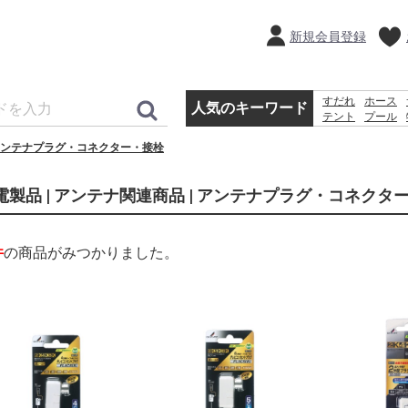
新規会員登録
すだれ
ホース
接栓
人気のキーワード
テント
プール
クーラーボック
ンテナプラグ・コネクター・接栓
踏み台
物置
ラ
電製品 | アンテナ関連商品 | アンテナプラグ・コネクタ
件
の商品がみつかりました。