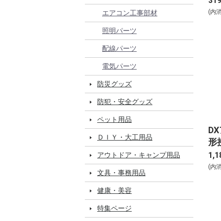
31
(内
エアコン工事部材
照明パーツ
配線パーツ
電気パーツ
防災グッズ
防犯・安全グッズ
ペット用品
D
ＤＩＹ・大工用品
形接
1,1
アウトドア・キャンプ用品
(内
文具・事務用品
健康・美容
特集ページ