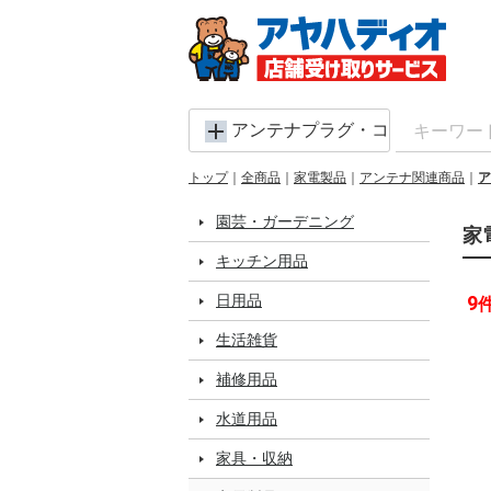
アンテナプラグ・コネクター・
トップ
全商品
家電製品
アンテナ関連商品
ア
園芸・ガーデニング
家
キッチン用品
日用品
9
生活雑貨
補修用品
水道用品
家具・収納