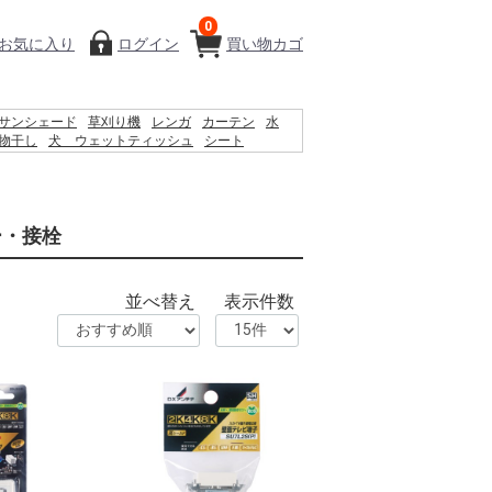
0
お気に入り
ログイン
買い物カゴ
サンシェード
草刈り機
レンガ
カーテン
水
物干し
犬 ウェットティッシュ
シート
ス
バケツ
コンクリートブロック
椅子
扇風機
ティス
ー・接栓
並べ替え
表示件数