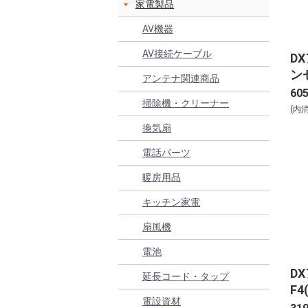
家電製品
AV機器
AV接続ケーブル
D
ン
アンテナ関連商品
用)
60
掃除機・クリーナー
(内
換気扇
電話パーツ
暖房用品
キッチン家電
扇風機
電池
D
延長コード・タップ
F4
電設資材