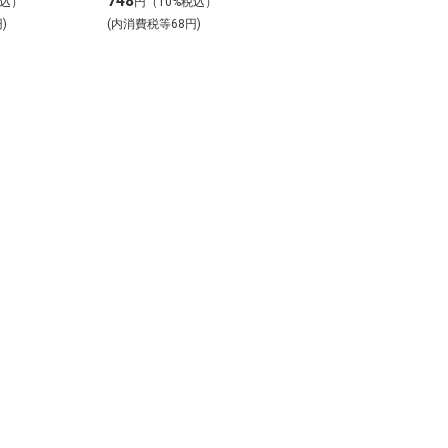
748
税込）
円（10%税込）
)
(内消費税等68円)