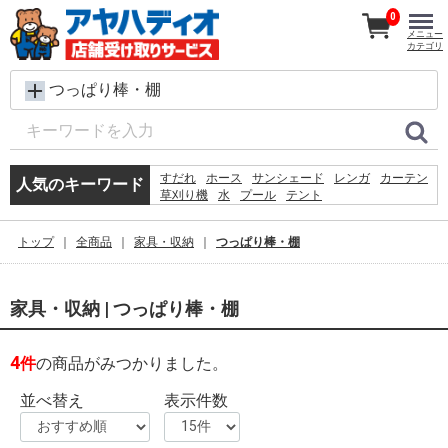
0
メニュー
カテゴリ
つっぱり棒・棚
すだれ
ホース
サンシェード
レンガ
カーテン
人気のキーワード
草刈り機
水
プール
テント
犬 ウェットティッシュ
物干し
コンクリートブロック
シート
バケツ
椅子
トップ
全商品
家具・収納
つっぱり棒・棚
クーラーボックス
扇風機
踏み台
ラティス
物置
家具・収納 | つっぱり棒・棚
4
件
の商品がみつかりました。
並べ替え
表示件数