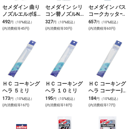
セメダイン 曲り
セメダイン シリ
セメダイン バス
ノズルエルボ袋
コン替ノズルN
コークカッター
入り
－3 3本入り
492
327
657
円（10%税込）
円（10%税込）
円（10%税込）
(内消費税等45円)
(内消費税等30円)
(内消費税等60円)
ＨＣ コーキング
ＨＣ コーキング
ＨＣ コーキング
ヘラ ５ミリ
ヘラ １０ミリ
ヘラ コーナー用
173
195
184
円（10%税込）
円（10%税込）
円（10%税込）
(内消費税等16円)
(内消費税等18円)
(内消費税等17円)