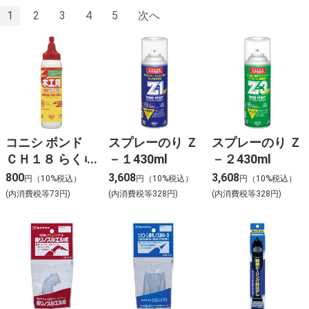
1
2
3
4
5
次へ
コニシ ボンド
スプレーのり Ｚ
スプレーのり Ｚ
ＣＨ１８ らくら
－１430ml
－２430ml
く750 750g
800
3,608
3,608
円（10%税込）
円（10%税込）
円（10%税込）
(内消費税等73円)
(内消費税等328円)
(内消費税等328円)