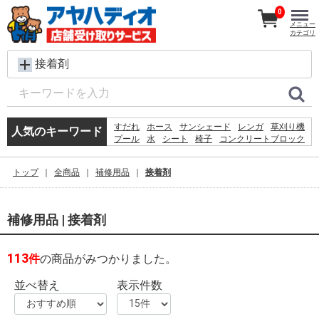
0
メニュー
カテゴリ
接着剤
すだれ
ホース
サンシェード
レンガ
草刈り機
人気のキーワード
プール
水
シート
椅子
コンクリートブロック
犬 ウェットティッシュ
バケツ
扇風機
踏み台
クーラーボックス
物干し
カーテン
物置
トップ
全商品
補修用品
接着剤
コンテナ
空調服
補修用品 | 接着剤
113
件
の商品がみつかりました。
並べ替え
表示件数