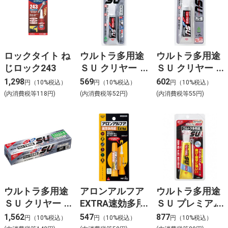
ロックタイト ね
ウルトラ多用途
ウルトラ多用途
じロック243
ＳＵ クリヤー
ＳＵ クリヤー
10ml
25ml
1,298
569
602
円（10%税込）
円（10%税込）
円（10%税込）
(内消費税等118円)
(内消費税等52円)
(内消費税等55円)
ウルトラ多用途
アロンアルフア
ウルトラ多用途
ＳＵ クリヤー
EXTRA速効多用
ＳＵ プレミアム
120ml
途2g
ソフト 25ｍL
1,562
547
877
円（10%税込）
円（10%税込）
円（10%税込）