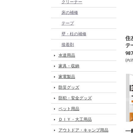
クリーナー
床の補修
テープ
壁・柱の補修
住
テ
接着剤
19
98
水道用品
(内
家具・収納
家電製品
防災グッズ
防犯・安全グッズ
ペット用品
ＤＩＹ・大工用品
アウトドア・キャンプ用品
一