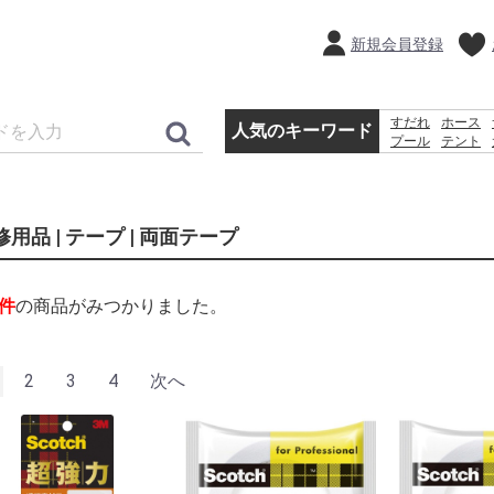
新規会員登録
すだれ
ホース
人気のキーワード
プール
テント
コンクリートブ
扇風機
踏み台
修用品 | テープ | 両面テープ
件
の商品がみつかりました。
2
3
4
次へ