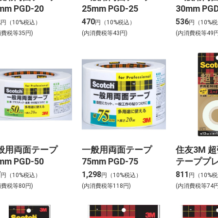
mm PGD-20
25mm PGD-25
30mm PGD
2
470
536
円（10%税込）
円（10%税込）
円（10%
消費税等35円)
(内消費税等43円)
(内消費税等49円
般用両面テープ
一般用両面テープ
住友3M 
mm PGD-50
75mm PGD-75
テーププ
ルド（ス
7
1,298
811
円（10%税込）
円（10%税込）
円（10%
途）12x1.
消費税等80円)
(内消費税等118円)
(内消費税等74円