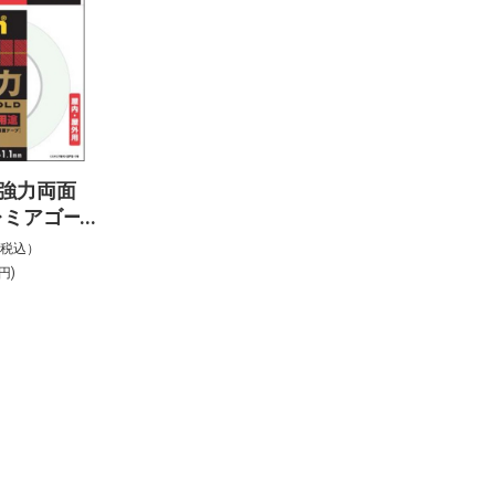
超強力両面
レミアゴー
ーパー多用
%税込）
円)