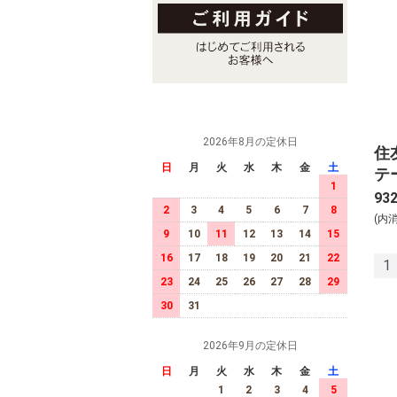
2026年8月の定休日
住
日
月
火
水
木
金
土
テ
1
ル
93
2
3
4
5
6
7
8
途）
(内
9
10
11
12
13
14
15
16
17
18
19
20
21
22
1
23
24
25
26
27
28
29
30
31
2026年9月の定休日
日
月
火
水
木
金
土
1
2
3
4
5