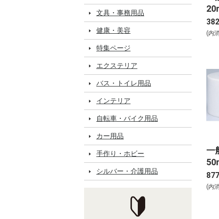
20
文具・事務用品
38
健康・美容
(内
特集ページ
エクステリア
バス・トイレ用品
インテリア
自転車・バイク用品
カー用品
一
手作り・ホビー
50
シルバー・介護用品
87
(内