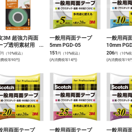
友3M 超強力両面
一般用両面テープ
一般用両
ープ透明素材用
5mm PGD-05
10mm PGD
x1.5
7
151
206
円（10%税込）
円（10%税込）
円（10%
消費税等90円)
(内消費税等14円)
(内消費税等19円
般用両面テープ
一般用両面テープ
一般用両