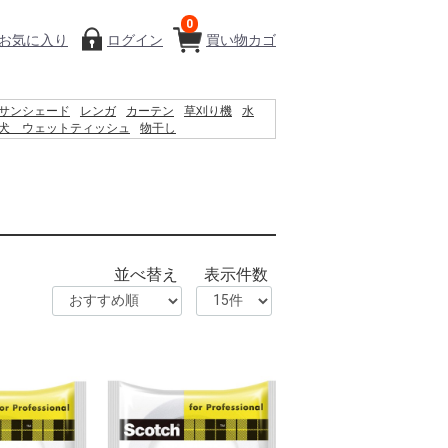
0
お気に入り
ログイン
買い物カゴ
サンシェード
レンガ
カーテン
草刈り機
水
犬 ウェットティッシュ
物干し
ロック
シート
バケツ
椅子
クーラーボックス
ラティス
物置
並べ替え
表示件数