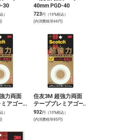
-30
40mm PGD-40
723
税込）
円（10%税込）
)
(内消費税等66円)
超強力両面
住友3M 超強力両面
レミアゴー
テーププレミアゴー
ーパー多用
ルド（スーパー多用
932
税込）
円（10%税込）
5
途）19x1.5
)
(内消費税等85円)