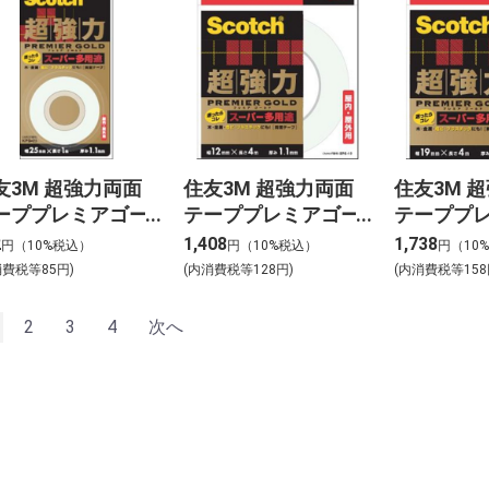
友3M 超強力両面
住友3M 超強力両面
住友3M 
ーププレミアゴー
テーププレミアゴー
テーププ
ド（スーパー多用
ルド（スーパー多用
ルド（ス
2
1,408
1,738
円（10%税込）
円（10%税込）
円（10
25x1
途）12x4
途）19x4
消費税等85円)
(内消費税等128円)
(内消費税等158
2
3
4
次へ