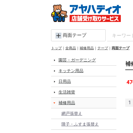
両面テープ
トップ
全商品
補修用品
テープ
両面テープ
園芸・ガーデニング
補
キッチン用品
日用品
47
生活雑貨
1
補修用品
網戸張替え
障子・ふすま張替え