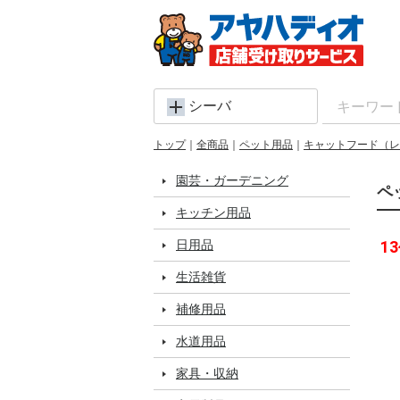
シーバ
トップ
全商品
ペット用品
キャットフード（レ
園芸・ガーデニング
ペ
キッチン用品
日用品
13
生活雑貨
補修用品
水道用品
家具・収納