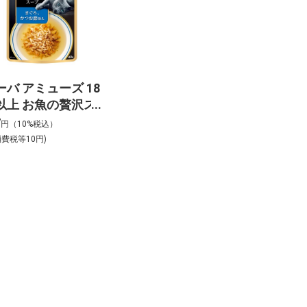
ーバ アミューズ 18
以上 お魚の贅沢ス
プ まぐろ・かつお
7
円（10%税込）
え 40g
消費税等10円)