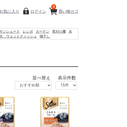
0
お気に入り
ログイン
買い物カゴ
サンシェード
レンガ
カーテン
草刈り機
水
犬 ウェットティッシュ
物干し
ロック
シート
バケツ
椅子
クーラーボックス
ラティス
物置
並べ替え
表示件数