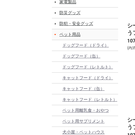
家電製品
防災グッズ
防犯・安全グッズ
シ
う
ペット用品
ミ
10
ドッグフード（ドライ）
い入
(内
ドッグフード（缶）
ドッグフード（レトルト）
キャットフード（ドライ）
キャットフード（缶）
キャットフード（レトルト）
ペット用離乳食・おやつ
シ
ペット用サプリメント
う
犬小屋・ペットハウス
つ