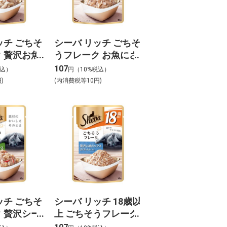
ッチ ごちそ
シーバ リッチ ごちそ
 贅沢お魚
うフレーク お魚にさ
蟹かま・白
さみ添え 35g
107
税込）
円（10%税込）
5g
)
(内消費税等10円)
ッチ ごちそ
シーバ リッチ 18歳以
 贅沢シー
上 ごちそうフレーク
クス まぐ
贅沢お魚ミックス ま