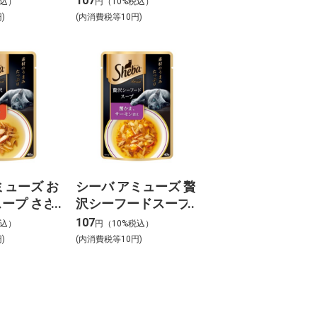
107
税込）
円（10%税込）
入り 35g
ぐろ・たい入り 35g
)
(内消費税等10円)
ミューズ お
シーバ アミューズ 贅
ープ ささ
沢シーフードスープ
g
蟹かま・サーモン添
107
税込）
円（10%税込）
え 40g
)
(内消費税等10円)