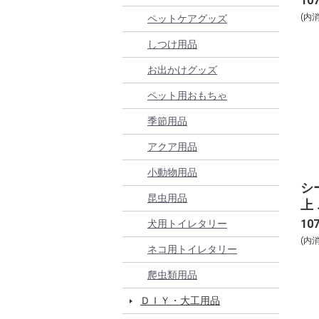
10
(内
ペットケアグッズ
しつけ用品
お出かけグッズ
ペット用おもちゃ
季節用品
アクア用品
小動物用品
シ
昆虫用品
上
お
10
犬用トイレタリー
35
(内
ネコ用トイレタリー
爬虫類用品
ＤＩＹ・大工用品