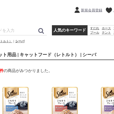
新規会員登録
すだれ
ホース
人気のキーワード
プール
テント
コンクリートブ
トルト）
シーバ
扇風機
踏み台
ット用品 | キャットフード（レトルト） | シーバ
件
の商品がみつかりました。