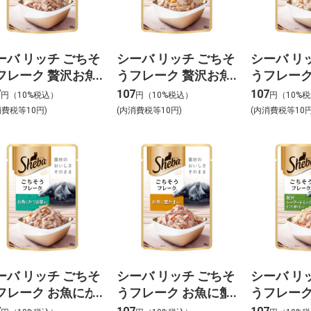
ーバ リッチ ごちそ
シーバ リッチ ごちそ
シーバ リ
フレーク 贅沢お魚
うフレーク 贅沢お魚
うフレーク
ックス まぐろ・た
ミックス かつお・サ
ミックス 
7
107
107
円（10%税込）
円（10%税込）
円（10%
り 35g
ーモン入り 35g
身魚入り 3
消費税等10円)
(内消費税等10円)
(内消費税等10円
ーバ リッチ ごちそ
シーバ リッチ ごちそ
シーバ リ
フレーク お魚にか
うフレーク お魚に蟹
うフレーク
お節添え 35g
かま添え 35g
フードミッ