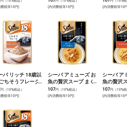
7
107
107
円（10%税込）
円（10%税込）
円（10%
ろ・蟹かま
消費税等10円)
(内消費税等10円)
(内消費税等10円
ーバ リッチ 18歳以
シーバ アミューズ お
シーバ ア
 ごちそうフレーク
魚の贅沢スープ まぐ
魚の贅沢ス
魚にささみ添え
ろ・かつお節添え
み添え 40
7
107
107
円（10%税込）
円（10%税込）
円（10%
g
40g
消費税等10円)
(内消費税等10円)
(内消費税等10円