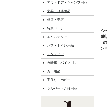
アウトドア・キャンプ用品
文具・事務用品
健康・美容
特集ページ
シ
歳
エクステリア
ー
10
バス・トイレ用品
節添
(内
インテリア
自転車・バイク用品
カー用品
手作り・ホビー
シルバー・介護用品