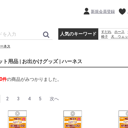
新規会員登録
すだれ
ホース
人気のキーワード
椅子
犬 ウェッ
踏み台
バケツ
ーネス
カーテン
コンテ
ット用品 | お出かけグッズ | ハーネス
0
件
の商品がみつかりました。
2
3
4
5
次へ