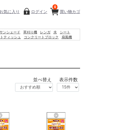
0
お気に入り
ログイン
買い物カゴ
サンシェード
草刈り機
レンガ
水
シート
トティッシュ
コンクリートブロック
扇風機
プール
物干し
クーラーボックス
物置
ナ
空調服
並べ替え
表示件数