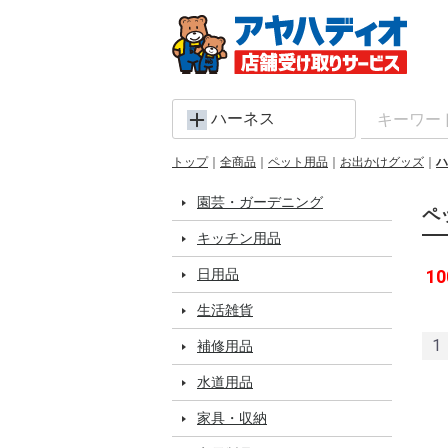
ハーネス
トップ
全商品
ペット用品
お出かけグッズ
ハ
園芸・ガーデニング
ペ
キッチン用品
日用品
10
生活雑貨
1
補修用品
水道用品
家具・収納