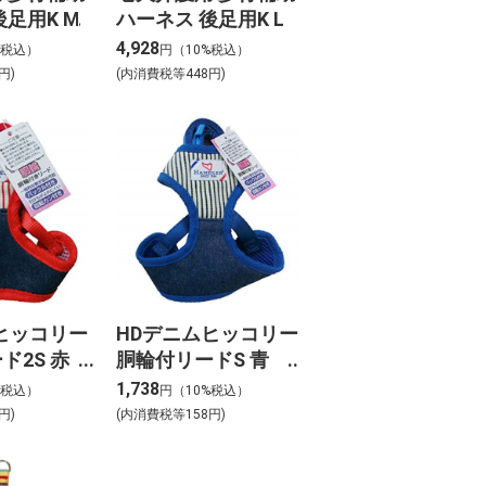
後足用K M
ハーネス 後足用K L
4,928
%税込）
円（10%税込）
円)
(内消費税等448円)
ヒッコリー
HDデニムヒッコリー
ド2S 赤
胴輪付リードS 青
HD/RD
DHHL-S.HD/BL
1,738
%税込）
円（10%税込）
円)
(内消費税等158円)