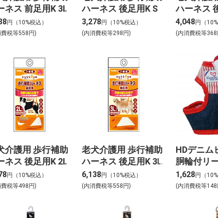
ーネス 前足用K 3L
ハーネス 後足用K S
ハーネス 
38
3,278
4,048
円（10%税込）
円（10%税込）
円（10
消費税等558円)
(内消費税等298円)
(内消費税等368
犬介護用 歩行補助
老犬介護用 歩行補助
HDデニム
ーネス 後足用K 2L
ハーネス 後足用K 3L
胴輪付リー
DHHL-2S.
78
6,138
1,628
円（10%税込）
円（10%税込）
円（10
消費税等498円)
(内消費税等558円)
(内消費税等148