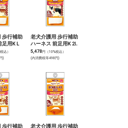
 歩行補助
老犬介護用 歩行補助
足用K L
ハーネス 前足用K 2L
5,478
%税込）
円（10%税込）
円)
(内消費税等498円)
 歩行補助
老犬介護用 歩行補助