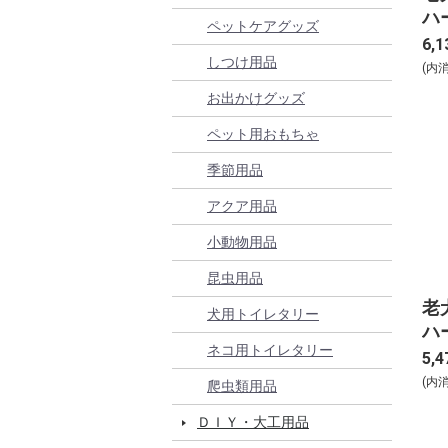
ハ
ペットケアグッズ
6,1
しつけ用品
(内
お出かけグッズ
ペット用おもちゃ
季節用品
アクア用品
小動物用品
昆虫用品
老
犬用トイレタリー
ハ
ネコ用トイレタリー
5,4
(内
爬虫類用品
ＤＩＹ・大工用品