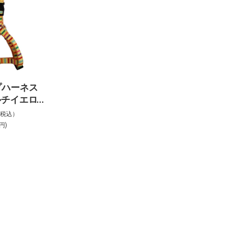
プハーネス
マルチイエロ
%税込）
円)