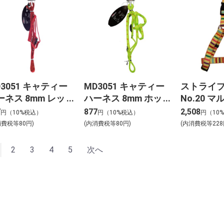
D3051 キャティー
MD3051 キャティー
ストライ
ーネス 8mm レッ
ハーネス 8mm ホッ
No.20 
トグリーン
ー
7
877
2,508
円（10%税込）
円（10%税込）
円（10
消費税等80円)
(内消費税等80円)
(内消費税等228
2
3
4
5
次へ