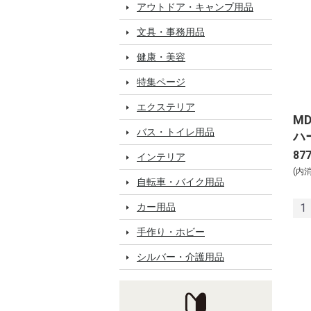
アウトドア・キャンプ用品
文具・事務用品
健康・美容
特集ページ
エクステリア
M
バス・トイレ用品
ハ
ド
87
インテリア
(内
自転車・バイク用品
カー用品
1
手作り・ホビー
シルバー・介護用品