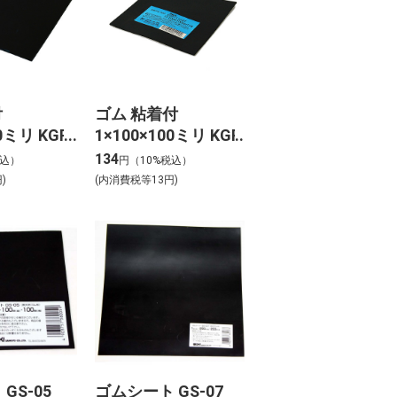
付
ゴム 粘着付
0ミリ KGR-
1×100×100ミリ KGR-
1103T
134
税込）
円（10%税込）
)
(内消費税等13円)
GS-05
ゴムシート GS-07