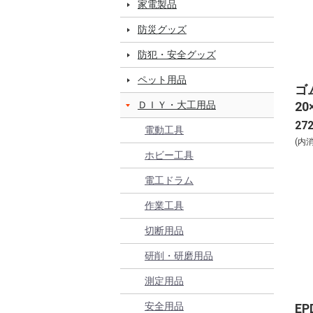
家電製品
防災グッズ
防犯・安全グッズ
ペット用品
ゴ
20
ＤＩＹ・大工用品
27
電動工具
(内
ホビー工具
電工ドラム
作業工具
切断用品
研削・研磨用品
測定用品
安全用品
E