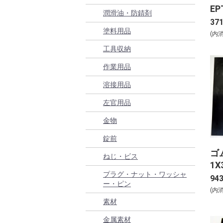
EP
潤滑油・防錆剤
37
塗料用品
(内
工具収納
作業用品
溶接用品
左官用品
金物
錠前
ゴ
ねじ・ビス
1X
プラグ・ナット・ワッシャ
94
ー・ピン
(内
素材
金属素材