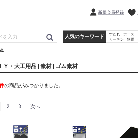
新規会員登録
すだれ
ホース
人気のキーワード
カーテン
物置
犬 ウェットテ
材
クーラーボック
ＩＹ・大工用品 | 素材 | ゴム素材
件
の商品がみつかりました。
2
3
次へ