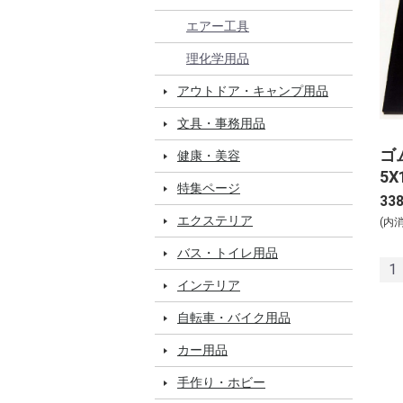
エアー工具
理化学用品
アウトドア・キャンプ用品
文具・事務用品
ゴ
健康・美容
5X
特集ページ
33
エクステリア
(内
バス・トイレ用品
1
インテリア
自転車・バイク用品
カー用品
手作り・ホビー