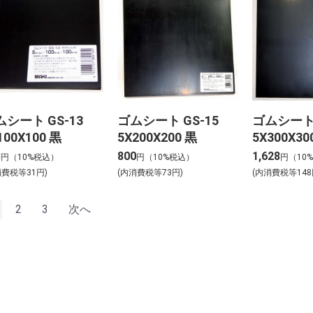
ムシート GS-13
ゴムシート GS-15
ゴムシート 
100X100 黒
5X200X200 黒
5X300X30
8
800
1,628
円（10%税込）
円（10%税込）
円（10
消費税等31円)
(内消費税等73円)
(内消費税等148
2
3
次へ