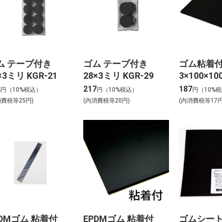
ム テープ付き
ゴム テープ付き
ゴム粘着
×3ミリ KGR-21
28×3ミリ KGR-29
3×100×10
3103T
2
217
187
円（10%税込）
円（10%税込）
円（10%
消費税等25円)
(内消費税等20円)
(内消費税等17円
PDMゴム 粘着付
EPDMゴム 粘着付
ゴムシート 