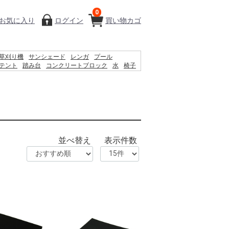
0
お気に入り
ログイン
買い物カゴ
草刈り機
サンシェード
レンガ
プール
テント
踏み台
コンクリートブロック
水
椅子
ィッシュ
シート
飼育ケース
木材
砂利
ス
物干し
並べ替え
表示件数