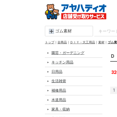
ゴム素材
トップ
全商品
ＤＩＹ・大工用品
素材
ゴム素
園芸・ガーデニング
Ｄ
キッチン用品
日用品
32
生活雑貨
1
補修用品
水道用品
家具・収納