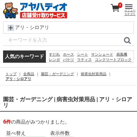
0
メニュー
カテゴリ
アリ・シロアリ
すだれ
ホース
シート
サンシェード
扇風機
人気のキーワード
レンガ
バケツ
ラティス
コンクリートブロック
メタルラック
椅子
脚立
犬 ウェットティッシュ
物干し
踏み台
空調服
トップ
全商品
園芸・ガーデニング
病害虫対策用品
水
木材
砂利
カーテン
アリ・シロアリ
園芸・ガーデニング | 病害虫対策用品 | アリ・シロア
リ
6
件
の商品がみつかりました。
並べ替え
表示件数