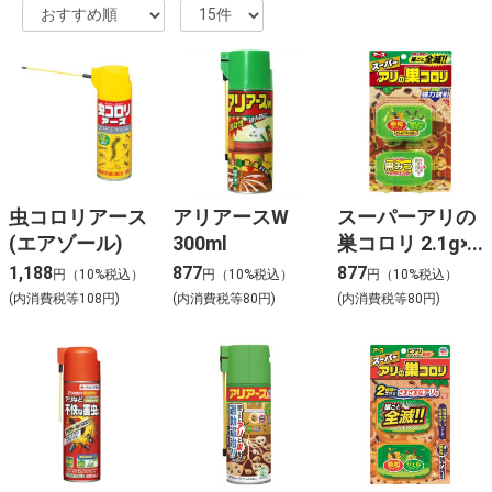
虫コロリアース
アリアースW
スーパーアリの
(エアゾール)
300ml
巣コロリ 2.1g×2
個入
1,188
877
877
円（10%税込）
円（10%税込）
円（10%税込）
(内消費税等108円)
(内消費税等80円)
(内消費税等80円)