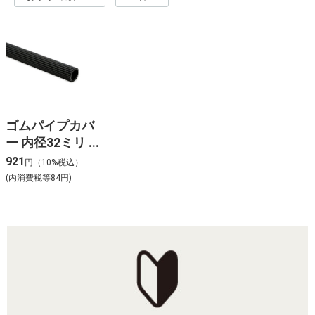
ゴムパイプカバ
ー 内径32ミリ
×300 GPK-332
921
円（10%税込）
(内消費税等84円)