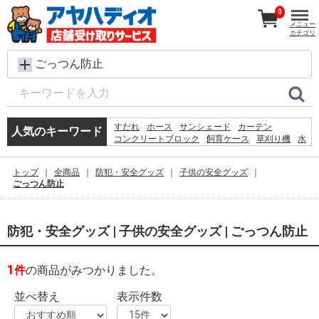
0
メニュー
カテゴリ
ごっつん防止
すだれ
ホース
サンシェード
カーテン
人気のキーワード
コンクリートブロック
飼育ケース
草刈り機
水
脚立
プール
レンガ
木材
ケージ
テント
調理台
椅子
ルーバーラテイス60×180
収納
トップ
全商品
防犯・安全グッズ
子供の安全グッズ
ブロック
ラティス
ごっつん防止
防犯・安全グッズ | 子供の安全グッズ | ごっつん防止
1
件
の商品がみつかりました。
並べ替え
表示件数