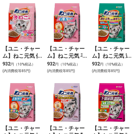
【ユニ・チャー
【ユニ・チャー
【ユニ・チャー
ム】ねこ元気 健
ム】ねこ元気 毛
ム】ねこ元気 避
康に育つ子猫用
玉ケアまぐろ･
妊･去勢した猫
932
932
932
円（10%税込）
円（10%税込）
円（10%税込）
お魚とお肉ミッ
チキン･緑黄色
の体重ケアまぐ
(内消費税等85円)
(内消費税等85円)
(内消費税等85円)
クスまぐろ･白
野菜入り 1.8g
ろ･かつお･白身
身魚･チキン･野
魚･チキン･緑黄
菜･ミルク入
色野菜入り
1.6kg
1.6kg
【ユニ・チャー
【ユニ・チャー
【ユニ・チャー