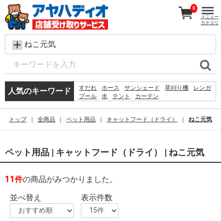
0
メニュー
カテゴリ
ねこ元気
すだれ
ホース
サンシェード
草刈り機
レンガ
人気のキーワード
プール
水
テント
カーテン
犬 ウェットティッシュ
シート
踏み台
物干し
クーラーボックス
コンクリートブロック
椅子
トップ
全商品
ペット用品
キャットフード（ドライ）
ねこ元気
砂利
物置
バケツ
空調服
ペット用品 | キャットフード（ドライ） | ねこ元気
11
件
の商品がみつかりました。
並べ替え
表示件数