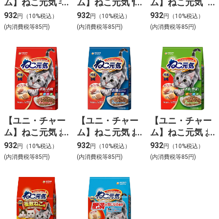
ム】ねこ元気 毛
ム】ねこ元気 腎
ム】ねこ元気 下
玉ケア肥満が気
臓の健康維持用
部尿路の健康維
932
932
932
円（10%税込）
円（10%税込）
円（10%税込）
になる猫用まぐ
15歳頃からまぐ
持用1歳‐10歳頃
(内消費税等85円)
(内消費税等85円)
(内消費税等85円)
ろ･チキン･緑黄
ろ･かつお･白身
までまぐろ･か
色野菜入り
魚入り 1.6kg
つお･白身魚入
1.8kg
1.6Kg
【ユニ・チャー
【ユニ・チャー
【ユニ・チャー
ム】ねこ元気 お
ム】ねこ元気 お
ム】ねこ元気 お
魚とお肉ミック
魚ミックスまぐ
魚と野菜入りミ
932
932
932
円（10%税込）
円（10%税込）
円（10%税込）
スまぐろ･白身
ろ･かつお･白身
ックスまぐろ･
(内消費税等85円)
(内消費税等85円)
(内消費税等85円)
魚･チキン･緑黄
魚入り 2.0kg
かつお･白身魚･
色野菜入り
緑黄色野菜入り
2.0kg
2.0kg