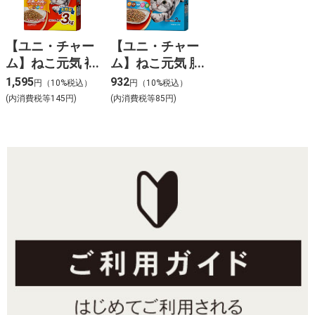
【ユニ・チャー
【ユニ・チャー
ム】ねこ元気 複
ム】ねこ元気 肥
数ねこ用お魚と
満が気になる猫
1,595
932
円（10%税込）
円（10%税込）
お肉のスペシャ
用まぐろ･かつ
(内消費税等145円)
(内消費税等85円)
ルブレンド ま
お･白身魚･チキ
ぐろ･かつお･白
ン･緑黄色野菜
身魚･チキン入
入り 2.0kg
り 3.0kg