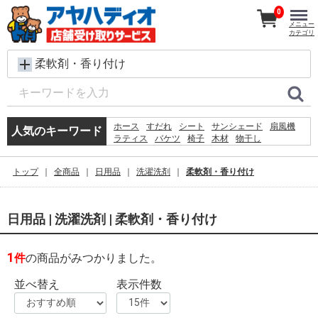
0
メニュー
カテゴリ
柔軟剤・香り付け
ホース
すだれ
シート
サンシェード
扇風機
人気のキーワード
ラティス
バケツ
椅子
木材
物干し
メタルラック
踏み台
脚立
プール
除草剤
砂利
犬 ウェットティッシュ
トップ
全商品
日用品
洗濯洗剤
柔軟剤・香り付け
コンクリートブロック
物置
空調服
日用品 | 洗濯洗剤 | 柔軟剤・香り付け
1
件
の商品がみつかりました。
並べ替え
表示件数