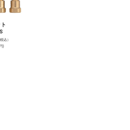
ット
S
%税込）
円)