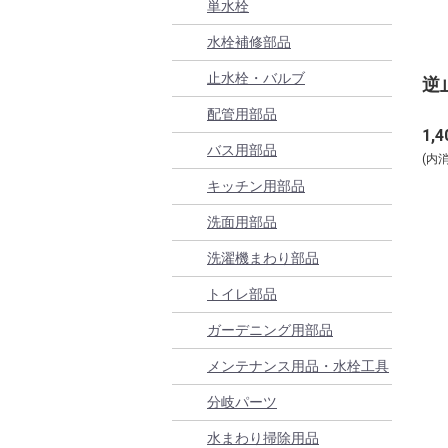
単水栓
水栓補修部品
止水栓・バルブ
逆
配管用部品
1,4
バス用部品
(内
キッチン用部品
洗面用部品
洗濯機まわり部品
トイレ部品
ガーデニング用部品
メンテナンス用品・水栓工具
分岐パーツ
水まわり掃除用品