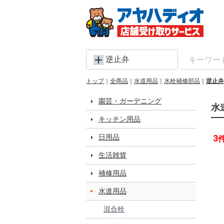
逆止弁
トップ
全商品
水道用品
水栓補修部品
逆止弁
園芸・ガーデニング
水
キッチン用品
日用品
3
生活雑貨
補修用品
水道用品
混合栓