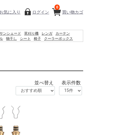
0
お気に入り
ログイン
買い物カゴ
サンシェード
草刈り機
レンガ
カーテン
ル
物干し
シート
椅子
クーラーボックス
ィッシュ
コンクリートブロック
バケツ
扇風機
ティス
並べ替え
表示件数