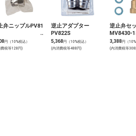
止弁ニップルPV81
逆止アダプター
逆止弁セ
PV822S
MV8430-1
08
5,368
3,388
円（10%税込）
円（10%税込）
円（10
消費税等128円)
(内消費税等488円)
(内消費税等308