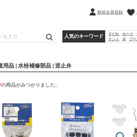
新規会員登録
すだれ
ホース
人気のキーワード
テント
水
プー
犬 ウェットテ
踏み台
砂利
ラ
道用品 | 水栓補修部品 | 逆止弁
件
の商品がみつかりました。