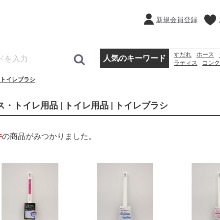
新規会員登録
すだれ
ホース
人気のキーワード
ラティス
コンク
犬 ウェットテ
トイレブラシ
カーテン
ス・トイレ用品 | トイレ用品 | トイレブラシ
件
の商品がみつかりました。