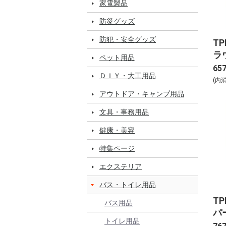
家電製品
防災グッズ
防犯・安全グッズ
T
ラ
ペット用品
65
ＤＩＹ・大工用品
(内
アウトドア・キャンプ用品
文具・事務用品
健康・美容
特集ページ
エクステリア
バス・トイレ用品
T
バス用品
パ
トイレ用品