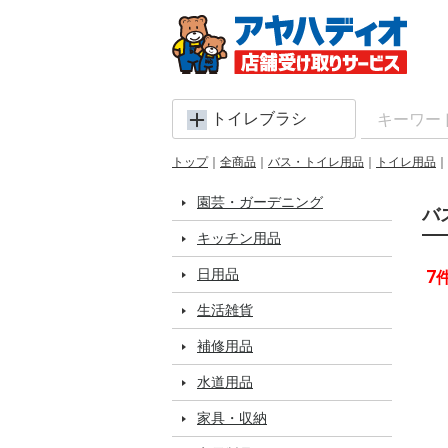
トイレブラシ
トップ
全商品
バス・トイレ用品
トイレ用品
園芸・ガーデニング
バ
キッチン用品
日用品
7
生活雑貨
補修用品
水道用品
家具・収納