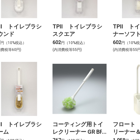
PII トイレブラシ
TPII トイレブラシ
TPII ト
ウンド
スクエア
ナーソフ
7
602
602
円（10%税込）
円（10%税込）
円（10%
消費税等60円)
(内消費税等55円)
(内消費税等55円
PII トイレブラシ
コーティング用トイ
フロート
ーム
レクリーナー GR BF-
リーナー
65
アイボリ