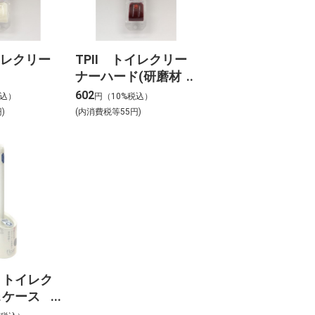
イレクリー
TPII トイレクリー
ト
ナーハード(研磨材
入)
602
税込）
円（10%税込）
)
(内消費税等55円)
 トイレク
＆ケース
ー