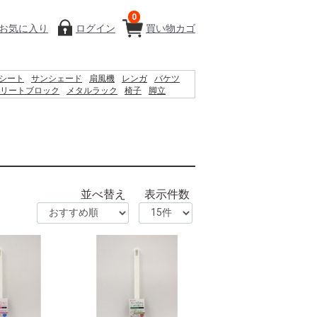
0
お気に入り
ログイン
買い物カゴ
シート
サンシェード
扇風機
レンガ
バケツ
リートブロック
メタルラック
椅子
脚立
ィッシュ
物干し
踏み台
空調服
水
木材
砂利
並べ替え
表示件数