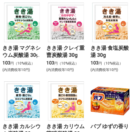
きき湯 マグネシ
きき湯 クレイ重
きき湯 食塩炭酸
ウム炭酸湯 30g
曹炭酸湯 30g
湯 30g
103
103
103
円（10%税込）
円（10%税込）
円（10%税込）
(内消費税等10円)
(内消費税等10円)
(内消費税等10円)
きき湯 カルシウ
きき湯 カリウム
バブ ゆずの香り