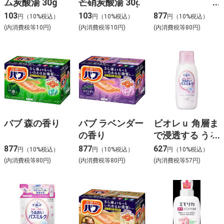
ム炭酸湯 30g
芒硝炭酸湯 30g
103
103
877
円（10%税込）
円（10%税込）
円（10%税込）
(内消費税等10円)
(内消費税等10円)
(内消費税等80円)
バブ 森の香り
バブ ラベンダー
ビオレｕ 角層ま
の香り
で浸透する うる
おいバスミルク
877
877
627
円（10%税込）
円（10%税込）
円（10%税込）
ほのかでパウダ
(内消費税等80円)
(内消費税等80円)
(内消費税等57円)
リーな香り 本体