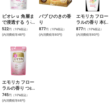
ビオレｕ 角層ま
バブ ひのきの香
エモリカ フロー
で浸透する うる
り
ラルの香り 本体
おいバスミルク
522
877
877
円（10%税込）
円（10%税込）
円（10%税込）
ほのかでパウダ
(内消費税等48円)
(内消費税等80円)
(内消費税等80円)
リーな香り つめ
かえ用
エモリカ フロー
ラルの香り つめ
かえ
745
円（10%税込）
(内消費税等68円)