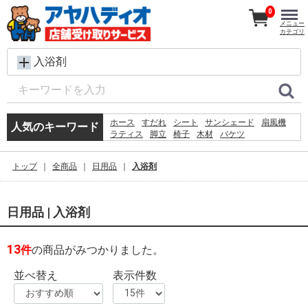
0
メニュー
カテゴリ
入浴剤
ホース
すだれ
シート
サンシェード
扇風機
人気のキーワード
ラティス
脚立
椅子
木材
バケツ
メタルラック
レンガ
物干し
踏み台
プール
水
犬 ウェットティッシュ
除草剤
砂利
トップ
全商品
日用品
入浴剤
空調服
日用品 | 入浴剤
13
件
の商品がみつかりました。
並べ替え
表示件数