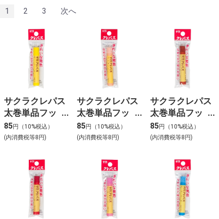
1
2
3
次へ
サクラクレパス
サクラクレパス
サクラクレパス
太巻単品フッ
太巻単品フッ
太巻単品フッ
ク 黄色
ク うすだいだ
ク ちゃ色
85
85
85
円（10%税込）
円（10%税込）
円（10%税込）
い
(内消費税等8円)
(内消費税等8円)
(内消費税等8円)