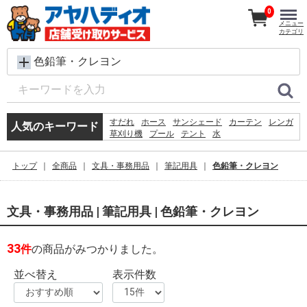
0
メニュー
カテゴリ
色鉛筆・クレヨン
すだれ
ホース
サンシェード
カーテン
レンガ
人気のキーワード
草刈り機
プール
テント
水
犬 ウェットティッシュ
物干し
コンクリートブロック
椅子
バケツ
シート
トップ
全商品
文具・事務用品
筆記用具
色鉛筆・クレヨン
クーラーボックス
踏み台
扇風機
ラティス
物置
文具・事務用品 | 筆記用具 | 色鉛筆・クレヨン
33
件
の商品がみつかりました。
並べ替え
表示件数