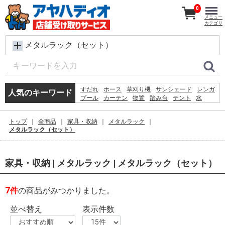
0
メニュー
カテゴリ
メタルラック（セット）
すだれ
ホース
草刈り機
サンシェード
レンガ
人気のキーワード
プール
カーテン
物置
踏み台
テント
水
コンクリートブロック
飼育ケース
砂利
シート
椅子
犬 ウェットティッシュ
脚立
物干し
トップ
全商品
家具・収納
メタルラック
クーラーボックス
メタルラック（セット）
家具・収納 | メタルラック | メタルラック（セット）
7
件
の商品がみつかりました。
並べ替え
表示件数