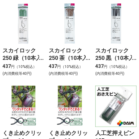
スカイロック
スカイロック
スカイロック
250 緑（10本入
250 茶（10本入
250 黒（10本入
り） 5540
り） 5541
り） 5542
437
437
437
円（10%税込）
円（10%税込）
円（10%税込）
(内消費税等40円)
(内消費税等40円)
(内消費税等40円)
くき止めクリッ
くき止めクリッ
人工芝押えピン