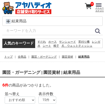
0
メニュー
カテゴリ
結束用品
すだれ
ホース
サンシェード
草刈り機
レンガ
人気のキーワード
水
シート
椅子
犬 ウェットティッシュ
コンクリートブロック
扇風機
踏み台
バケツ
プール
物干し
クーラーボックス
物置
トップ
全商品
園芸・ガーデニング
園芸資材
結束用品
カーテン
コンテナ
空調服
園芸・ガーデニング | 園芸資材 | 結束用品
6
件
の商品がみつかりました。
並べ替え
表示件数