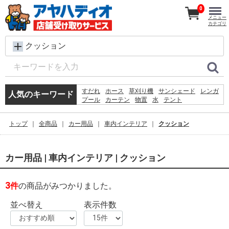
0
メニュー
カテゴリ
クッション
すだれ
ホース
草刈り機
サンシェード
レンガ
人気のキーワード
プール
カーテン
物置
水
テント
コンクリートブロック
シート
踏み台
犬 ウェットティッシュ
椅子
クーラーボックス
トップ
全商品
カー用品
車内インテリア
クッション
木材
飼育ケース
砂利
物干し
カー用品 | 車内インテリア | クッション
3
件
の商品がみつかりました。
並べ替え
表示件数