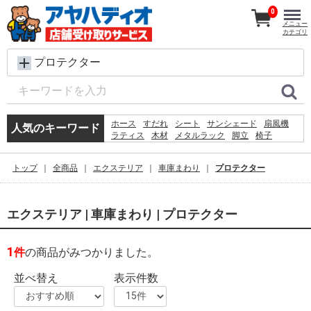
0
メニュー
カテゴリ
プロテクター
ホース
すだれ
シート
サンシェード
扇風機
人気のキーワード
ラティス
木材
メタルラック
脚立
椅子
バケツ
物干し
プール
踏み台
砂利
除草剤
犬 ウェットティッシュ
空調服
カーテン
トップ
全商品
エクステリア
車庫まわり
プロテクター
コンクリートブロック
エクステリア | 車庫まわり | プロテクター
1
件
の商品がみつかりました。
並べ替え
表示件数