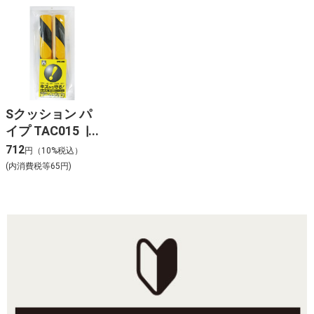
Sクッション パ
イプ TAC015 ト
ラ
712
円（10%税込）
46×26×300MM
(内消費税等65円)