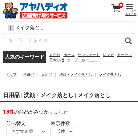
0
メニュー
カテゴリ
メイク落とし
すだれ
ホース
サンシェード
レンガ
カーテン
人気のキーワード
草刈り機
水
プール
テント
犬 ウェットティッシュ
物干し
コンクリートブロック
シート
バケツ
椅子
トップ
全商品
日用品
洗顔・メイク落とし
メイク落とし
クーラーボックス
扇風機
踏み台
ラティス
物置
日用品 | 洗顔・メイク落とし | メイク落とし
18
件
の商品がみつかりました。
並べ替え
表示件数