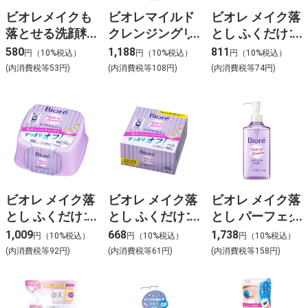
ビオレメイクも
ビオレマイルド
ビオレ メイク落
落とせる洗顔料
クレンジングリ
とし ふくだけコ
うるうる密着泡
キッド 230ml
ットン うるおい
580
1,188
811
円（10%税込）
円（10%税込）
円（10%税込）
つめかえ
リッチ つめかえ
(内消費税等53円)
(内消費税等108円)
(内消費税等74円)
用
ビオレ メイク落
ビオレ メイク落
ビオレ メイク落
とし ふくだけコ
とし ふくだけコ
とし パーフェク
ットン 本体
ットン 詰替用
トオイル
1,009
668
1,738
円（10%税込）
円（10%税込）
円（10%税込）
(内消費税等92円)
(内消費税等61円)
(内消費税等158円)