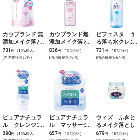
カウブランド 無
カウブランド無
ビフェスタ う
添加メイク落と
添加メイク落と
る落ち水クレン
しミルク 詰替
しミルク１５０
ジング アイメ
731
836
731
円（10%税込）
円（10%税込）
円（10%税込）
用・130ml
ＭＬ
イクアップリム
(内消費税等67円)
(内消費税等76円)
(内消費税等67円)
ーバー
ピュアナチュラ
ピュアナチュラ
ウィズ ふきと
ル クレンジン
ル マッサージ
るメイク落とし
グ洗顔 ミニ
クレンジング
290
657
679
円（10%税込）
円（10%税込）
円（10%税込）
70g
170g