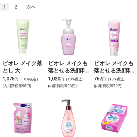
1
2
次へ
ビオレ メイク落
ビオレ メイクも
ビオレ メイクも
とし 大
落とせる洗顔料
落とせる洗顔料
うるうる密着泡
つるすべ美肌
1,075
1,020
767
円（10%税込）
円（10%税込）
円（10%税込）
(内消費税等98円)
(内消費税等93円)
(内消費税等70円)