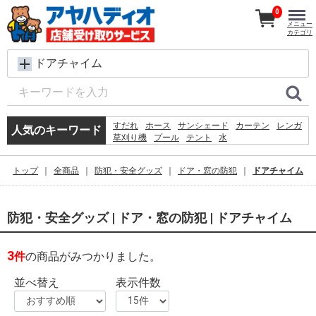
0
メニュー
カテゴリ
ドアチャイム
すだれ
ホース
サンシェード
カーテン
レンガ
人気のキーワード
草刈り機
プール
テント
水
犬 ウェットティッシュ
物干し
コンクリートブロック
椅子
バケツ
シート
トップ
全商品
防犯・安全グッズ
ドア・窓の防犯
ドアチャイム
クーラーボックス
踏み台
扇風機
ラティス
物置
防犯・安全グッズ | ドア・窓の防犯 | ドアチャイム
3
件
の商品がみつかりました。
並べ替え
表示件数