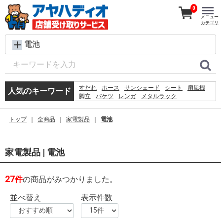
0
メニュー
カテゴリ
電池
すだれ
ホース
サンシェード
シート
扇風機
人気のキーワード
脚立
バケツ
レンガ
メタルラック
コンクリートブロック
ラティス
犬 ウェットティッシュ
椅子
プール
物干し
トップ
全商品
家電製品
電池
空調服
カーテン
踏み台
水
砂利
家電製品 | 電池
27
件
の商品がみつかりました。
並べ替え
表示件数