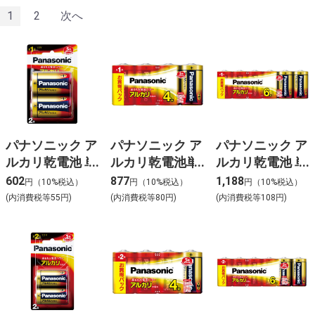
1
2
次へ
パナソニック ア
パナソニック ア
パナソニック ア
ルカリ乾電池 単
ルカリ乾電池単
ルカリ乾電池 単
1形2本パック
1形4本パック
1形6本パック
602
877
1,188
円（10%税込）
円（10%税込）
円（10%税込）
LR20XJ/2B
LR20XJ/4SW
LR20XJ/6SW
(内消費税等55円)
(内消費税等80円)
(内消費税等108円)