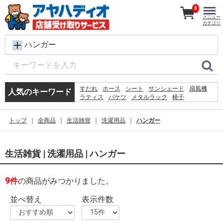
0
メニュー
カテゴリ
ハンガー
すだれ
ホース
シート
サンシェード
扇風機
人気のキーワード
ラティス
バケツ
メタルラック
椅子
コンクリートブロック
脚立
レンガ
物干し
踏み台
犬 ウェットティッシュ
水
砂利
トップ
全商品
生活雑貨
洗濯用品
ハンガー
カーテン
空調服
物置
生活雑貨 | 洗濯用品 | ハンガー
9
件
の商品がみつかりました。
並べ替え
表示件数