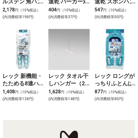
ルステン 角ハン
速乾 パーカー対
速乾 ズボンハン
ガー 42ピンチ
応ハンガー W-
ガー 伸縮タイプ
2,178
404
547
円（10%税込）
円（10%税込）
円（10%税込）
W-437
474
(2本組) W-477
(内消費税等198円)
(内消費税等37円)
(内消費税等50円)
レック 新機能・
レック タオル干
レック ロングが
たためる8連ハ
しハンガー（20
っちりふとんば
ンガー W-267
枚用） W-271
さみ W-365
1,408
1,628
877
円（10%税込）
円（10%税込）
円（10%税込）
(内消費税等128円)
(内消費税等148円)
(内消費税等80円)