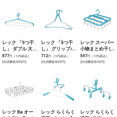
レック 「5つ干
レック 「5つ干
レック スーパー
し」 ダブル 大
し」 グリップハ
小物まとめ干し
判 バスタオル
ンガー DX (3本
ハンガー 26ピン
877
712
547
円（10%税込）
円（10%税込）
円（10%税込）
・ トレーナー
組) W-427
チ付 W-432
(内消費税等80円)
(内消費税等65円)
(内消費税等50円)
ハンガー (2本
組) W-425
レック Ba オー
レック らくらく
レック らくらく