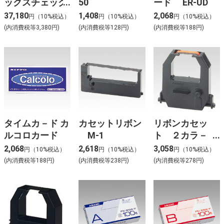
ックスチェック
50
ード ER-UD
ライター EC-
37,180
1,408
2,068
円（10%税込）
円（10%税込）
円（10%税込）
310
(内消費税等3,380円)
(内消費税等128円)
(内消費税等188円)
タイムカ－ド カ
カセットリボン
リボンカセッ
ルコロカード
M-1
ト ２カラ－
CE315250
2,068
2,618
3,058
円（10%税込）
円（10%税込）
円（10%税込）
(内消費税等188円)
(内消費税等238円)
(内消費税等278円)