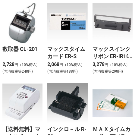
数取器 CL-201
マックスタイム
マックスインク
カード ER-S
リボン ER-IR101
2,728
2,068
3,278
円（10%税込）
円（10%税込）
円（10%税込）
(内消費税等248円)
(内消費税等188円)
(内消費税等298円)
【送料無料】マ
インクロ－ル R-
ＭＡＸタイムカ