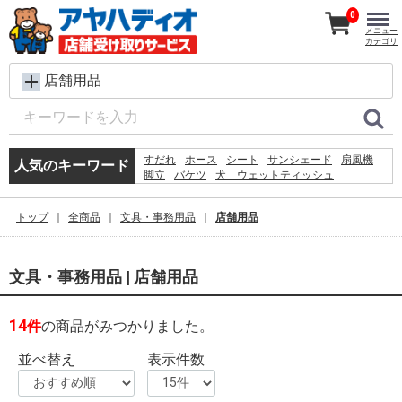
0
メニュー
カテゴリ
店舗用品
すだれ
ホース
シート
サンシェード
扇風機
人気のキーワード
脚立
バケツ
犬 ウェットティッシュ
コンクリートブロック
メタルラック
レンガ
椅子
ラティス
プール
物干し
カーテン
トップ
全商品
文具・事務用品
店舗用品
踏み台
空調服
砂利
クーラーボックス
文具・事務用品 | 店舗用品
14
件
の商品がみつかりました。
並べ替え
表示件数