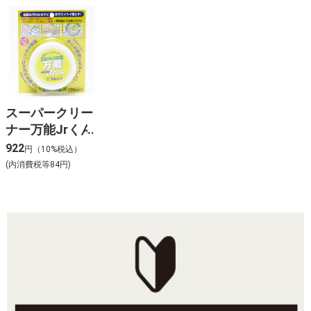
スーパークリー
ナー万能Jrくん
922
円（10%税込）
(内消費税等84円)