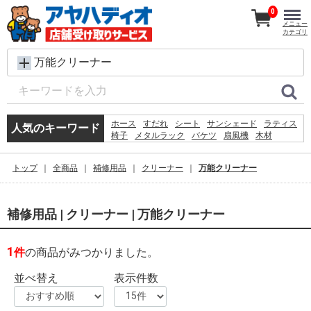
0
メニュー
カテゴリ
万能クリーナー
ホース
すだれ
シート
サンシェード
ラティス
人気のキーワード
椅子
メタルラック
バケツ
扇風機
木材
物干し
踏み台
脚立
プール
除草剤
砂利
犬 ウェットティッシュ
コンクリートブロック
トップ
全商品
補修用品
クリーナー
万能クリーナー
物置
空調服
補修用品 | クリーナー | 万能クリーナー
1
件
の商品がみつかりました。
並べ替え
表示件数