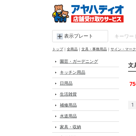
表示プレート
トップ
全商品
文具・事務用品
サイン・マーク
園芸・ガーデニング
文
キッチン用品
日用品
75
生活雑貨
1
補修用品
水道用品
家具・収納