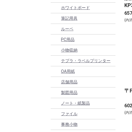
KP
ホワイトボード
65
筆記用具
(内
ルーペ
PC用品
小物収納
テプラ・ラベルプリンター
OA用紙
店舗用品
〒P
製図用品
ノート・紙製品
60
(内
ファイル
事務小物