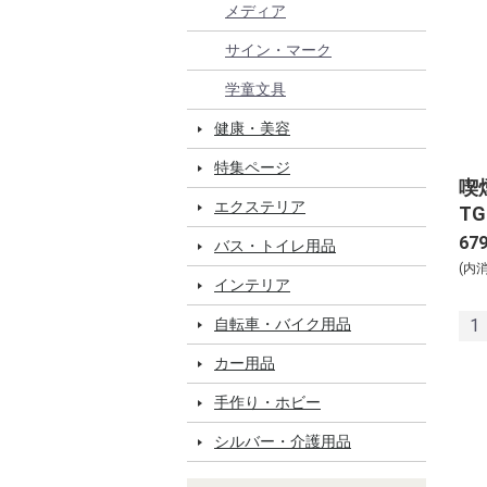
メディア
サイン・マーク
学童文具
健康・美容
特集ページ
喫
エクステリア
TG
67
バス・トイレ用品
(内
インテリア
自転車・バイク用品
1
カー用品
手作り・ホビー
シルバー・介護用品