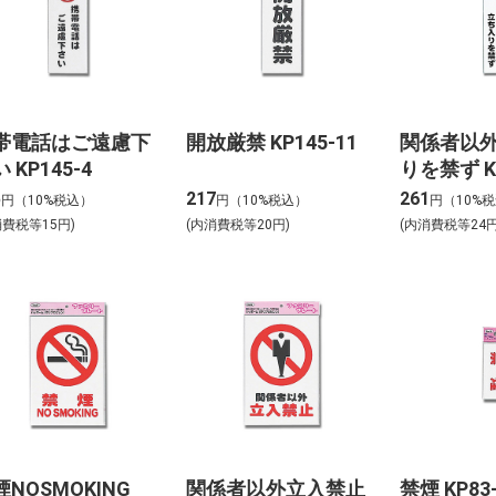
帯電話はご遠慮下
開放厳禁 KP145-11
関係者以
 KP145-4
りを禁ず KP
5
217
261
円（10%税込）
円（10%税込）
円（10%
消費税等15円)
(内消費税等20円)
(内消費税等24円
煙NOSMOKING
関係者以外立入禁止
禁煙 KP83