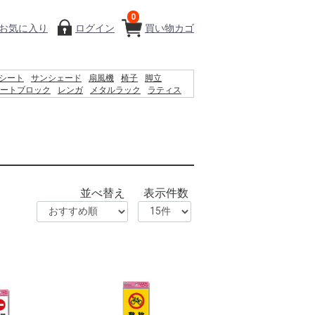
0
お気に入り
ログイン
買い物カゴ
シート
サンシェード
扇風機
椅子
脚立
ートブロック
レンガ
メタルラック
ラティス
ィッシュ
水
プール
物干し
空調服
カーテン
並べ替え
表示件数