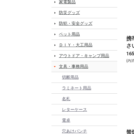
家電製品
防災グッズ
防犯・安全グッズ
ペット用品
携
さい
ＤＩＹ・大工用品
16
アウトドア・キャンプ用品
(内
文具・事務用品
切断用品
ラミネート用品
名札
レターケース
電卓
穴あけパンチ
禁