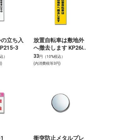
外の立ち入
放置自転車は敷地外
215-3
へ撤去します KP268-
11
33
税込）
円（10%税込）
)
(内消費税等3円)
-1
衝突防止メタルプレ