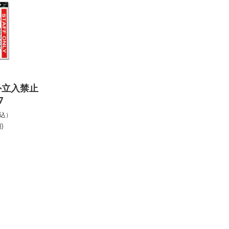
外立入禁止
7
税込）
)