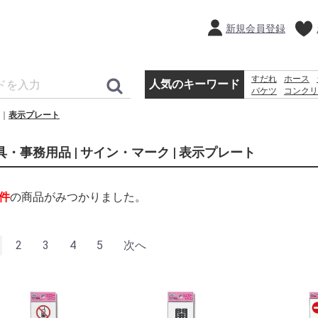
新規会員登録
すだれ
ホース
人気のキーワード
バケツ
コンクリ
犬 ウェットテ
表示プレート
踏み台
砂利
具・事務用品 | サイン・マーク | 表示プレート
件
の商品がみつかりました。
2
3
4
5
次へ