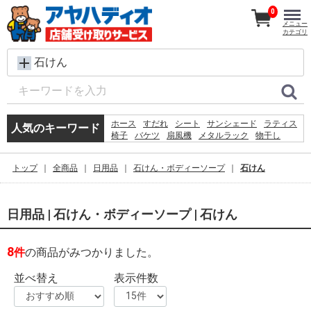
0
メニュー
カテゴリ
石けん
ホース
すだれ
シート
サンシェード
ラティス
人気のキーワード
椅子
バケツ
扇風機
メタルラック
物干し
木材
脚立
踏み台
プール
除草剤
砂利
犬 ウェットティッシュ
コンクリートブロック
トップ
全商品
日用品
石けん・ボディーソープ
石けん
物置
空調服
日用品 | 石けん・ボディーソープ | 石けん
8
件
の商品がみつかりました。
並べ替え
表示件数