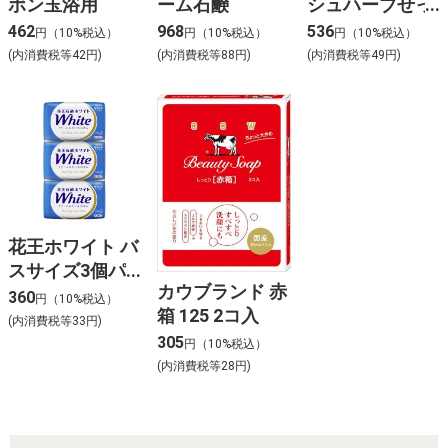
ボン玉浴用
ーム石鹸
シュハーブせっ
けん 100g
462
968
536
円（10%税込）
円（10%税込）
円（10%税込）
(内消費税等42円)
(内消費税等88円)
(内消費税等49円)
花王ホワイト バ
スサイズ3個パ
カウブランド 赤
ック
360
円（10%税込）
箱 125 2コ入
(内消費税等33円)
305
円（10%税込）
(内消費税等28円)