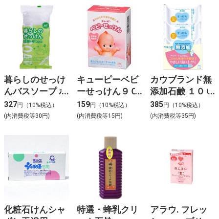
暮らしのせっけ
キューピーベビ
カウブランド無
んバスソープ ホ
ーせっけん９０
添加石鹸 １００
ワイト 135g×3
g
G×３個入り
327
159
385
円（10%税込）
円（10%税込）
円（10%税込）
(内消費税等30円)
(内消費税等15円)
(内消費税等35円)
化粧石けんシャ
特選・蜂乳クリ
アラウ. フレッ