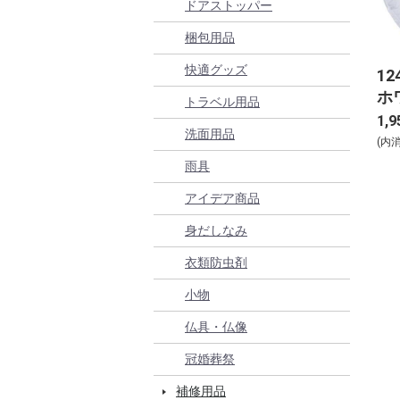
ドアストッパー
梱包用品
快適グッズ
1
ホ
トラベル用品
1,9
洗面用品
(内
雨具
アイデア商品
身だしなみ
衣類防虫剤
小物
仏具・仏像
冠婚葬祭
補修用品