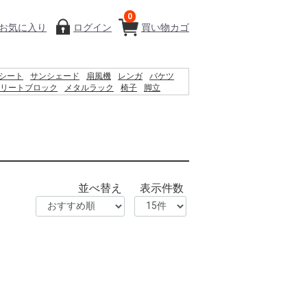
0
お気に入り
ログイン
買い物カゴ
シート
サンシェード
扇風機
レンガ
バケツ
リートブロック
メタルラック
椅子
脚立
ィッシュ
物干し
踏み台
空調服
水
木材
砂利
並べ替え
表示件数