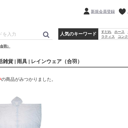
新規会員登録
すだれ
ホース
人気のキーワード
ラティス
コンク
犬 ウェットテ
合羽）
カーテン
活雑貨 | 雨具 | レインウェア（合羽）
件
の商品がみつかりました。