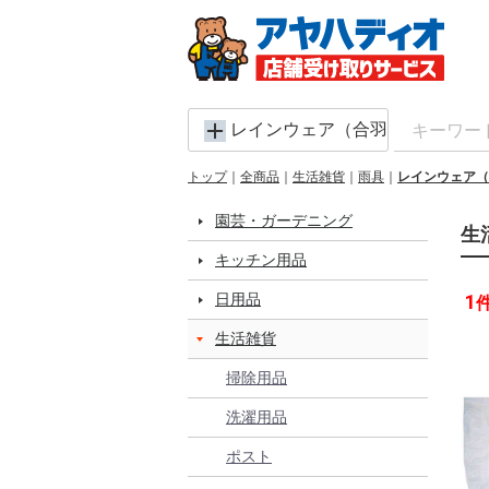
レインウェア（合羽）
トップ
全商品
生活雑貨
雨具
レインウェア（
園芸・ガーデニング
生
キッチン用品
日用品
1
生活雑貨
掃除用品
洗濯用品
ポスト