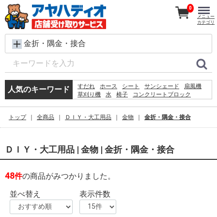
0
メニュー
カテゴリ
金折・隅金・接合
すだれ
ホース
シート
サンシェード
扇風機
人気のキーワード
草刈り機
水
椅子
コンクリートブロック
メタルラック
レンガ
ラティス
犬 ウェットティッシュ
バケツ
脚立
カーテン
トップ
全商品
ＤＩＹ・大工用品
金物
金折・隅金・接合
プール
物干し
空調服
踏み台
ＤＩＹ・大工用品 | 金物 | 金折・隅金・接合
48
件
の商品がみつかりました。
並べ替え
表示件数