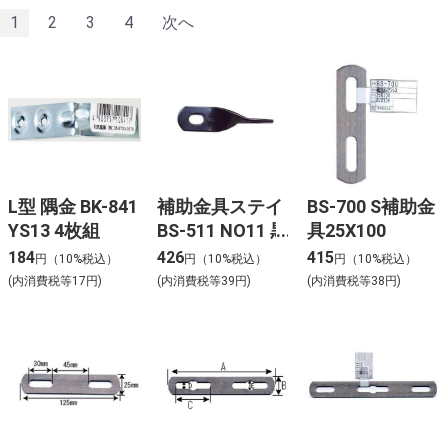
1
2
3
4
次へ
L型 隅金 BK-841
補助金具ステイ
BS-700 S補助金
YS13 4枚組
BS-511 NO11 黒
具25X100
184
426
415
円（10%税込）
円（10%税込）
円（10%税込）
(内消費税等17円)
(内消費税等39円)
(内消費税等38円)