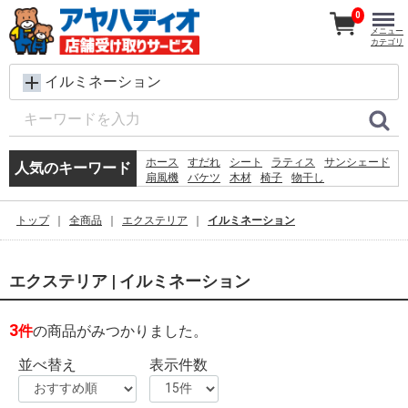
0
メニュー
カテゴリ
イルミネーション
ホース
すだれ
シート
ラティス
サンシェード
人気のキーワード
扇風機
バケツ
木材
椅子
物干し
メタルラック
プール
踏み台
除草剤
脚立
砂利
物置
コンクリートブロック
トップ
全商品
エクステリア
イルミネーション
犬 ウェットティッシュ
空調服
エクステリア | イルミネーション
3
件
の商品がみつかりました。
並べ替え
表示件数