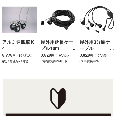
アルミ運搬車 K-
屋外用延長ケー
屋外用3分岐ケ
4
ブル10m
ーブル
1500W LSO-
1500W LSO-
8,778
3,828
3,828
円（10%税込）
円（10%税込）
円（10%税込）
07
23
(内消費税等798円)
(内消費税等348円)
(内消費税等348円)