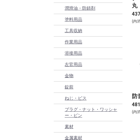
丸
潤滑油・防錆剤
43
塗料用品
(内
工具収納
作業用品
溶接用品
左官用品
金物
錠前
防
ねじ・ビス
48
プラグ・ナット・ワッシャ
(内
ー・ピン
素材
金属素材