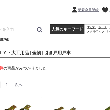
新規会員登録
すだれ
ホース
人気のキーワード
メタルラック
レ
犬 ウェットテ
用戸車
カーテン
水
砂
ＩＹ・大工用品 | 金物 | 引き戸用戸車
件
の商品がみつかりました。
2
次へ