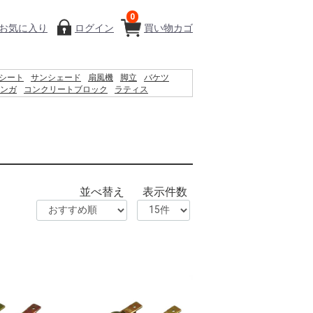
0
お気に入り
ログイン
買い物カゴ
シート
サンシェード
扇風機
脚立
バケツ
ンガ
コンクリートブロック
ラティス
ィッシュ
椅子
物干し
プール
空調服
踏み台
利
並べ替え
表示件数