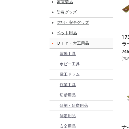
家電製品
防災グッズ
防犯・安全グッズ
ペット用品
1
ラ
ＤＩＹ・大工用品
個)
74
電動工具
(内
ホビー工具
電工ドラム
作業工具
切断用品
研削・研磨用品
測定用品
安全用品
ナ