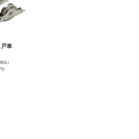
ス戸車
%税込）
円)