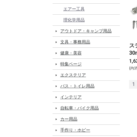
エアー工具
理化学用品
アウトドア・キャンプ用品
文具・事務用品
ス
30
健康・美容
1,6
特集ページ
(内
エクステリア
1
バス・トイレ用品
インテリア
自転車・バイク用品
カー用品
手作り・ホビー