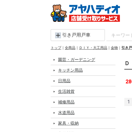
引き戸用戸車
トップ
全商品
ＤＩＹ・大工用品
金物
引き戸
園芸・ガーデニング
Ｄ
キッチン用品
日用品
28
生活雑貨
1
補修用品
水道用品
家具・収納