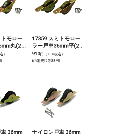
スミトモロー
17359 スミトモロー
mm丸(2
ラー戸車36mm平(2
個) 17359
910
税込）
円（10%税込）
)
(内消費税等83円)
車 36mm
ナイロン戸車 36mm