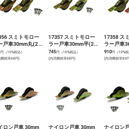
7356 スミトモロー
17357 スミトモロー
17358 
ー戸車30mm丸(2
ラー戸車30mm平(2
ラー戸車36
 17356
個) 17357
個) 17358
5
745
910
円（10%税込）
円（10%税込）
円（10%
消費税等68円)
(内消費税等68円)
(内消費税等83円
イロン戸車 30mm
ナイロン戸車 30mm
ナイロン戸