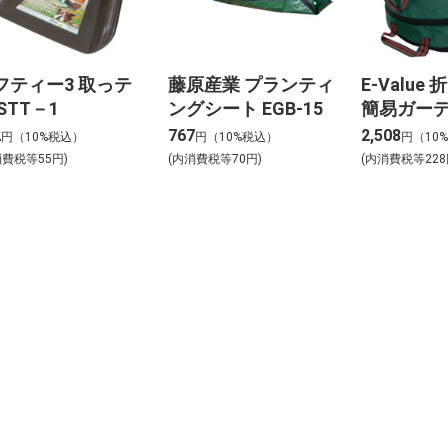
フティー3 取っテ
藤原産業 プランティ
E-Value
STT－1
ングシート EGB-15
簡易ガー
高さ44×幅
2
767
2,508
円（10%税込）
円（10%税込）
円（10
65Lサイズ 
消費税等55円)
(内消費税等70円)
(内消費税等228