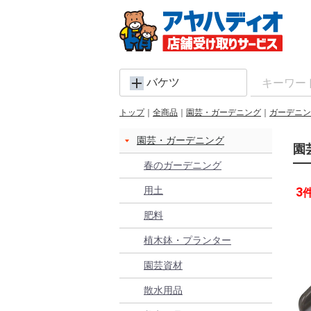
バケツ
トップ
全商品
園芸・ガーデニング
ガーデニン
園芸・ガーデニング
園
春のガーデニング
用土
3
肥料
植木鉢・プランター
園芸資材
散水用品