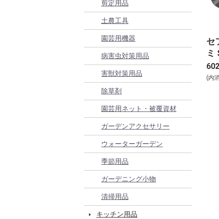
剪定用品
土農工具
園芸用機器
セ
ミ 
病害虫対策用品
60
害獣対策用品
(内
除草剤
園芸用ネット・被覆資材
ガーデンアクセサリー
ウォーターガーデン
季節用品
ガーデニング小物
清掃用品
キッチン用品