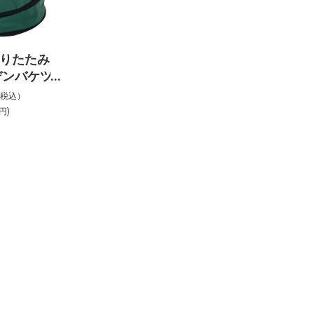
 折りたたみ
デンバケツ
48ｃｍ
%税込）
EKGB-65
円)