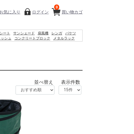
0
お気に入り
ログイン
買い物カゴ
シート
サンシェード
扇風機
レンガ
バケツ
ィッシュ
コンクリートブロック
メタルラック
椅子
プール
物干し
踏み台
カーテン
空調服
並べ替え
表示件数