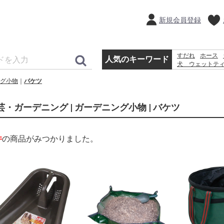
新規会員登録
すだれ
ホース
人気のキーワード
犬 ウェットテ
ラティス
脚立
グ小物
バケツ
砂利
水
芸・ガーデニング | ガーデニング小物 | バケツ
件
の商品がみつかりました。