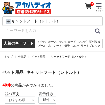
0
メニュー
カテゴリ
キャットフード（レトルト）
すだれ
ホース
サンシェード
レンガ
草刈り機
人気のキーワード
プール
水
シート
椅子
コンクリートブロック
犬 ウェットティッシュ
バケツ
扇風機
踏み台
クーラーボックス
物干し
カーテン
物置
トップ
全商品
ペット用品
キャットフード（レトルト）
コンテナ
空調服
ペット用品 | キャットフード（レトルト）
49
件
の商品がみつかりました。
並べ替え
表示件数