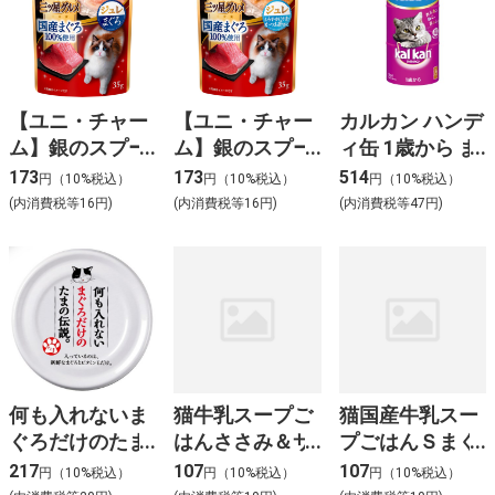
35g
【ユニ・チャー
【ユニ・チャー
カルカン ハンデ
ム】銀のスプー
ム】銀のスプー
ィ缶 1歳から ま
ン 三ツ星グル
ン 三ツ星グル
ぐろ入りかつお
173
173
514
円（10%税込）
円（10%税込）
円（10%税込）
メ パウチ国産ま
メ パウチ国産ま
160g×3P
(内消費税等16円)
(内消費税等16円)
(内消費税等47円)
ぐろ100パーセ
ぐろ100パーセ
ント使用ジュレ
ント使用ジュレ
まぐろ 35g
しらす･かにか
ま･かつお節添
え 35g
何も入れないま
猫牛乳スープご
猫国産牛乳スー
ぐろだけのたま
はんささみ＆サ
プごはんＳまぐ
伝説 70g
ーモン成猫４０
ろシニア４０ｇ
217
107
107
円（10%税込）
円（10%税込）
円（10%税込）
ｇ