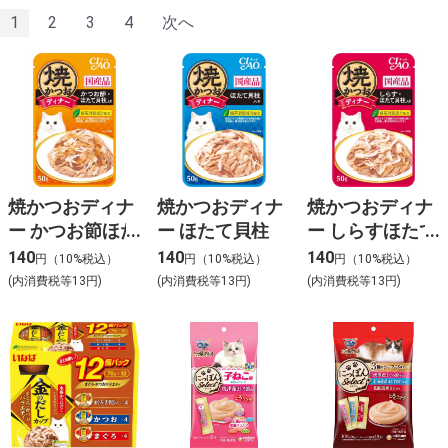
1
2
3
4
次へ
焼かつおディナ
焼かつおディナ
焼かつおディナ
ー かつお節ほた
ー ほたて貝柱
ー しらすほたて
て貝柱
貝柱
140
140
140
円（10%税込）
円（10%税込）
円（10%税込）
(内消費税等13円)
(内消費税等13円)
(内消費税等13円)