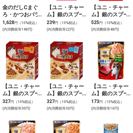
金のだしCまぐ
【ユニ・チャー
【ユニ・チャー
ろ・かつおバラ
ム】銀のスプー
ム】銀のスプー
エティ12個
ン 三ツ星グル
ン 三ツ星グル
1,628
239
525
円（10%税込）
円（10%税込）
円（10%税込）
メ おやつにっぽ
メ おやつ3種の
(内消費税等148円)
(内消費税等22円)
(内消費税等48円)
んselectとろリ
シーフード味ア
ッチ子ねこ用総
ソートとろリッ
合栄養食まぐろ
チまぐろ節&ほ
節使用 48g
たて貝柱&さけ
使用 108g
【ユニ・チャー
【ユニ・チャー
【ユニ・チャー
ム】銀のスプー
ム】銀のスプー
ム】銀のスプー
ン 三ツ星グル
ン 三ツ星グル
ン 三ツ星グル
327
327
173
円（10%税込）
円（10%税込）
円（10%税込）
メ お魚味クリー
メ お魚味クリー
メ パウチ国産ま
(内消費税等30円)
(内消費税等30円)
(内消費税等16円)
ム まぐろ･鶏
ム まぐろ･た
ぐろ100パーセ
ささみ味 180g
い味 180g
ント使用フレー
クかつお入り