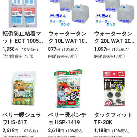
転倒防止粘着マ
ウォータータン
ウォータータン
ット ECT-10051
ク 10L WAT-10L
ク 20L WAT-20L
ブルー （アイリ
1,958
877
1,097
円（10%税込）
円（10%税込）
円（10%税込）
スオーヤマ）
(内消費税等178円)
(内消費税等80円)
(内消費税等100円)
ベリー暖シュラ
ベリー暖ポンチ
タックフィット
フHS-617
ョ HSP-1419
TF-28K
2,618
2,618
1,188
円（10%税込）
円（10%税込）
円（10%税込）