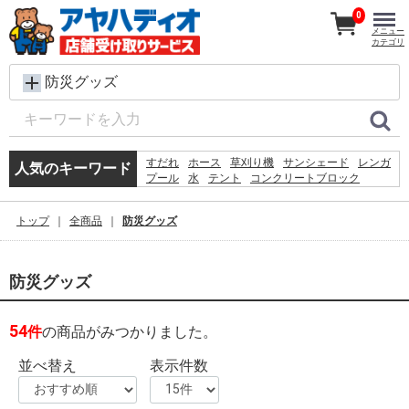
0
メニュー
カテゴリ
防災グッズ
すだれ
ホース
草刈り機
サンシェード
レンガ
人気のキーワード
プール
水
テント
コンクリートブロック
カーテン
踏み台
シート
犬 ウェットティッシュ
椅子
クーラーボックス
トップ
全商品
防災グッズ
飼育ケース
物置
砂利
物干し
バケツ
防災グッズ
54
件
の商品がみつかりました。
並べ替え
表示件数