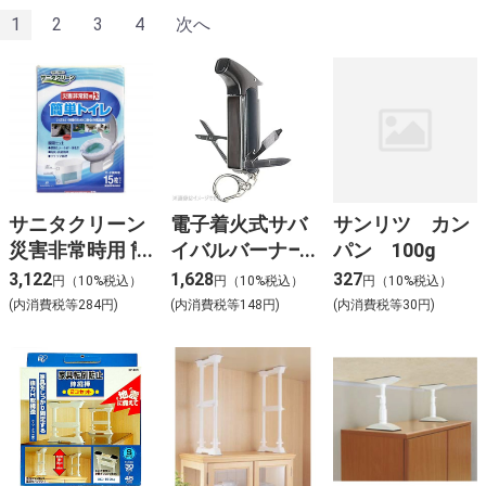
1
2
3
4
次へ
サニタクリーン
電子着火式サバ
サンリツ カン
災害非常時用 簡
イバルバーナー
パン 100g
単トイレ15枚セ
NHB-05
3,122
1,628
327
円（10%税込）
円（10%税込）
円（10%税込）
ット
(内消費税等284円)
(内消費税等148円)
(内消費税等30円)