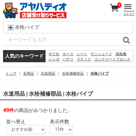
0
メニュー
カテゴリ
水栓パイプ
すだれ
ホース
シート
サンシェード
扇風機
人気のキーワード
レンガ
バケツ
ラティス
コンクリートブロック
メタルラック
椅子
脚立
犬 ウェットティッシュ
物干し
踏み台
空調服
トップ
全商品
水道用品
水栓補修部品
水栓パイプ
水
木材
砂利
カーテン
水道用品 | 水栓補修部品 | 水栓パイプ
49
件
の商品がみつかりました。
並べ替え
表示件数