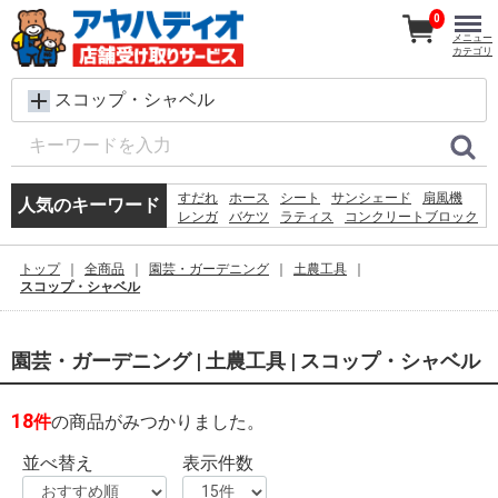
0
メニュー
カテゴリ
スコップ・シャベル
すだれ
ホース
シート
サンシェード
扇風機
人気のキーワード
レンガ
バケツ
ラティス
コンクリートブロック
メタルラック
椅子
脚立
犬 ウェットティッシュ
物干し
踏み台
空調服
トップ
全商品
園芸・ガーデニング
土農工具
水
木材
砂利
カーテン
スコップ・シャベル
園芸・ガーデニング | 土農工具 | スコップ・シャベル
18
件
の商品がみつかりました。
並べ替え
表示件数