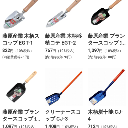
藤原産業 木柄ス
藤原産業 木柄移
藤原産業 プラン
コップ EGT-1
植コテ EGT-2
タースコップ 丸
型 SGT-24
822
767
1,097
円（10%税込）
円（10%税込）
円（10%税込）
(内消費税等75円)
(内消費税等70円)
(内消費税等100円)
藤原産業 プラン
クリーナースコ
木柄炭十能 CJ-
タースコップ 角
ップ CJ-3
4
型 SGT-25
1,097
1,408
712
円（10%税込）
円（10%税込）
円（10%税込）