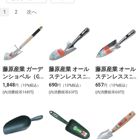
1
2
次へ
藤原産業 ガーデ
藤原産業 オール
藤原産業 オール
ンショベル（G
ステンレススコ
ステンレススコ
付き） SGT-7
ップ フト
ップ ホソ
1,848
690
657
円（10%税込）
円（10%税込）
円（10%税込）
(内消費税等168円)
(内消費税等63円)
(内消費税等60円)