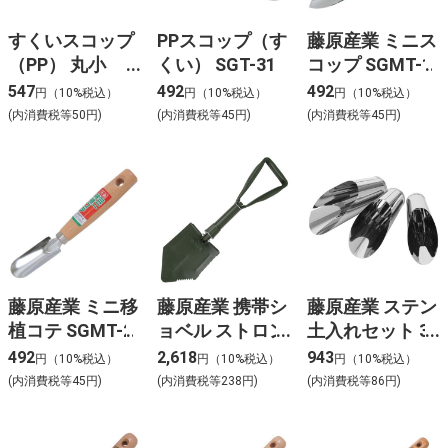
すくいスコップ
PPスコップ（す
藤原産業 ミニス
（PP） 丸小
くい） SGT-31
コップ SGMT-1
SGT-19
547
492
492
円（10%税込）
円（10%税込）
円（10%税込）
(内消費税等50円)
(内消費税等45円)
(内消費税等45円)
藤原産業 ミニ移
藤原産業 携帯シ
藤原産業 ステン
植コテ SGMT-2
ョベル ストロン
土入れセット 3P
グ SGT-34
SGTS-1
492
2,618
943
円（10%税込）
円（10%税込）
円（10%税込）
(内消費税等45円)
(内消費税等238円)
(内消費税等86円)