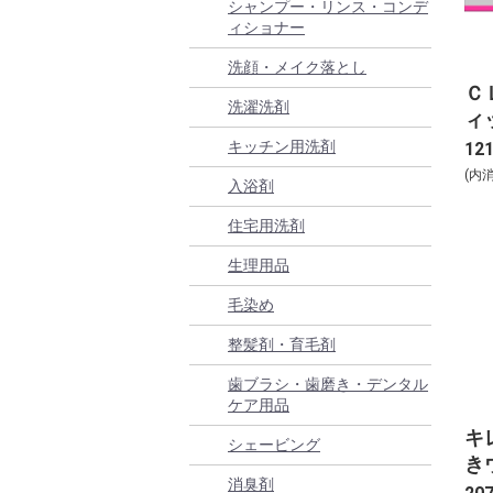
シャンプー・リンス・コンデ
ィショナー
洗顔・メイク落とし
Ｃ
洗濯洗剤
ィ
キッチン用洗剤
12
(内
入浴剤
住宅用洗剤
生理用品
毛染め
整髪剤・育毛剤
歯ブラシ・歯磨き・デンタル
ケア用品
キ
シェービング
き
消臭剤
ル