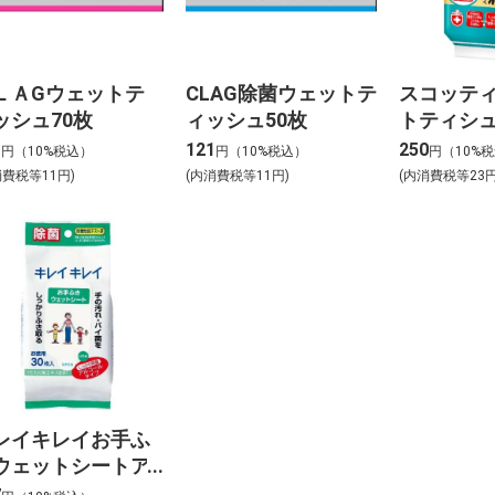
ＬＡGウェットテ
CLAG除菌ウェットテ
スコッテ
ッシュ70枚
ィッシュ50枚
トティシ
毒 30枚
1
121
250
円（10%税込）
円（10%税込）
円（10%
消費税等11円)
(内消費税等11円)
(内消費税等23円
レイキレイお手ふ
ウェットシートア
コール30枚