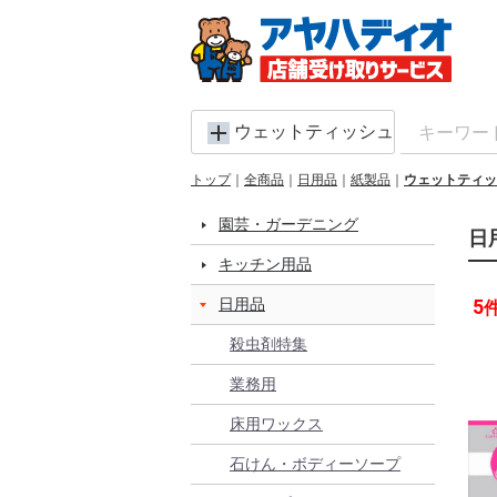
ウェットティッシュ
トップ
全商品
日用品
紙製品
ウェットティッ
園芸・ガーデニング
日
キッチン用品
日用品
5
殺虫剤特集
業務用
床用ワックス
石けん・ボディーソープ