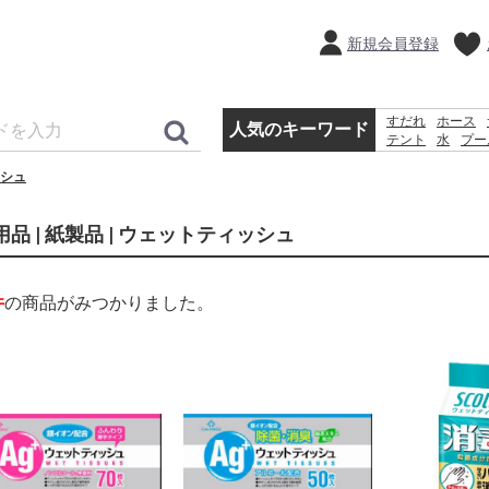
新規会員登録
すだれ
ホース
人気のキーワード
テント
水
プー
犬 ウェットテ
シュ
踏み台
ラティス
用品 | 紙製品 | ウェットティッシュ
件
の商品がみつかりました。