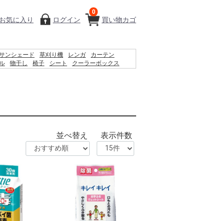
0
お気に入り
ログイン
買い物カゴ
サンシェード
草刈り機
レンガ
カーテン
ル
物干し
椅子
シート
クーラーボックス
ィッシュ
コンクリートブロック
バケツ
扇風機
物置
並べ替え
表示件数