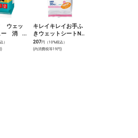
ィ ウェッ
キレイキレイお手ふ
ュー 消
きウェットシートNA
30枚
207
税込）
円（10%税込）
)
(内消費税等19円)