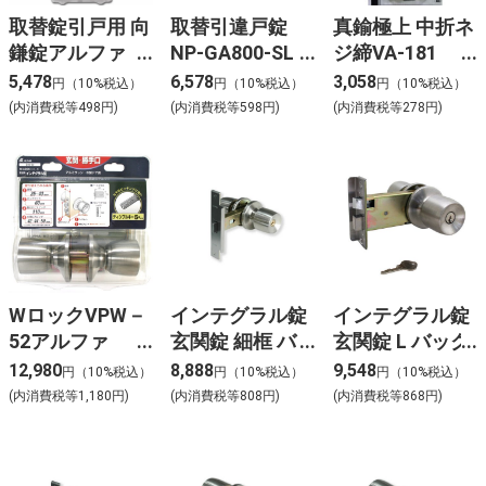
取替錠引戸用 向
取替引違戸錠
真鍮極上 中折ネ
鎌錠アルファ
NP-GA800-SL
ジ締VA-181
A4056-ALU
3本キー
36mm
5,478
6,578
3,058
円（10%税込）
円（10%税込）
円（10%税込）
(内消費税等498円)
(内消費税等598円)
(内消費税等278円)
WロックVPW－
インテグラル錠
インテグラル錠
52アルファ
玄関錠 細框 バ
玄関錠 L バック
D36-60
ックセット
セット100mm
12,980
8,888
9,548
円（10%税込）
円（10%税込）
円（10%税込）
100mm ディン
NP-HD-500L
(内消費税等1,180円)
(内消費税等808円)
(内消費税等868円)
プル4本キー
NP-CH123-D