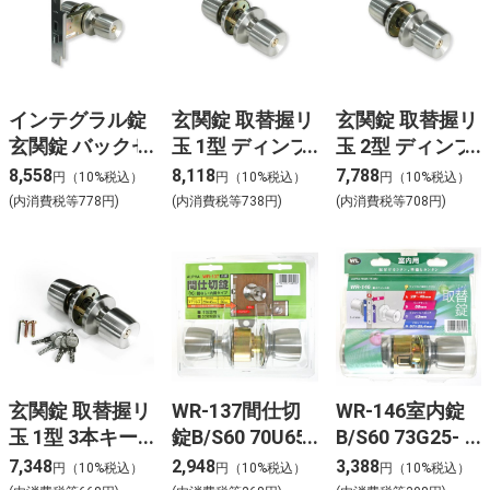
インテグラル錠
玄関錠 取替握リ
玄関錠 取替握リ
玄関錠 バックセ
玉 1型 ディンプ
玉 2型 ディンプ
ット100mm デ
ル4本キー NP-
ル4本キー NP-
8,558
8,118
7,788
円（10%税込）
円（10%税込）
円（10%税込）
ィンプル4本キ
CW123-D1
CW123-D2
(内消費税等778円)
(内消費税等738円)
(内消費税等708円)
ー NP-CW123-D
玄関錠 取替握リ
WR-137間仕切
WR-146室内錠
玉 1型 3本キー
錠B/S60 70U65-
B/S60 73G25-
NP-CW-123-1
TR-32D
TR-32D
7,348
2,948
3,388
円（10%税込）
円（10%税込）
円（10%税込）