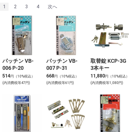
1
2
3
4
次へ
パッチン VB-
パッチン VB-
取替錠 KCP-3G
006 P-20
007 P-31
3本キー
514
668
11,880
円（10%税込）
円（10%税込）
円（10%税込）
(内消費税等47円)
(内消費税等61円)
(内消費税等1,080円)