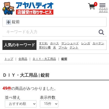
0
メニュー
カテゴリ
錠前
すだれ
ホース
サンシェード
レンガ
カーテン
人気のキーワード
草刈り機
水
プール
テント
犬 ウェットティッシュ
物干し
コンクリートブロック
シート
バケツ
椅子
トップ
全商品
ＤＩＹ・大工用品
錠前
クーラーボックス
扇風機
踏み台
ラティス
物置
ＤＩＹ・大工用品 | 錠前
49
件
の商品がみつかりました。
並べ替え
表示件数