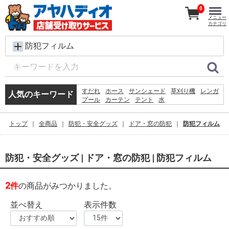
0
メニュー
カテゴリ
防犯フィルム
すだれ
ホース
サンシェード
草刈り機
レンガ
人気のキーワード
プール
カーテン
テント
水
犬 ウェットティッシュ
シート
踏み台
クーラーボックス
コンクリートブロック
物干し
トップ
全商品
防犯・安全グッズ
ドア・窓の防犯
防犯フィルム
椅子
砂利
バケツ
飼育ケース
物置
防犯・安全グッズ | ドア・窓の防犯 | 防犯フィルム
2
件
の商品がみつかりました。
並べ替え
表示件数