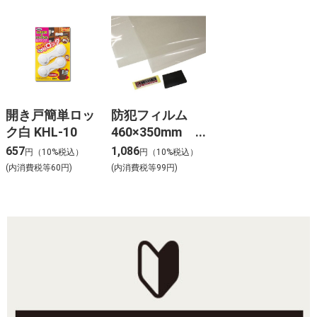
開き戸簡単ロッ
防犯フィルム
ク白 KHL-10
460×350mm
290μ 2枚入
657
1,086
円（10%税込）
円（10%税込）
(内消費税等60円)
(内消費税等99円)