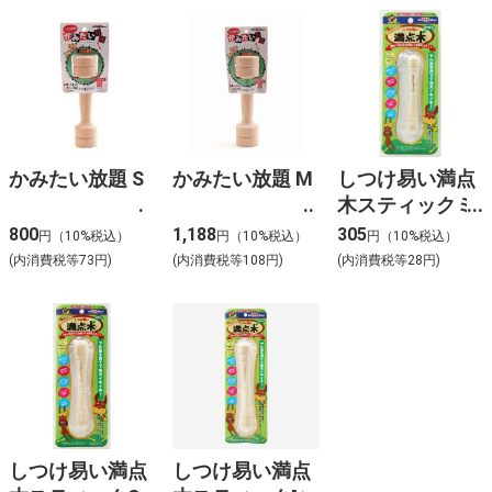
かみたい放題 S
かみたい放題 M
しつけ易い満点
木スティックミ
ニ
800
1,188
305
円（10%税込）
円（10%税込）
円（10%税込）
(内消費税等73円)
(内消費税等108円)
(内消費税等28円)
しつけ易い満点
しつけ易い満点