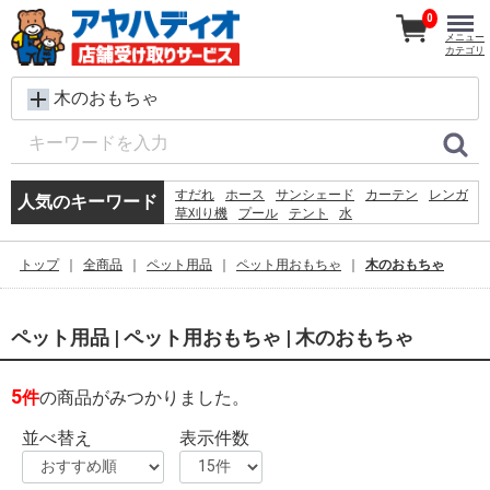
0
メニュー
カテゴリ
木のおもちゃ
すだれ
ホース
サンシェード
カーテン
レンガ
人気のキーワード
草刈り機
プール
テント
水
犬 ウェットティッシュ
物干し
コンクリートブロック
椅子
バケツ
シート
トップ
全商品
ペット用品
ペット用おもちゃ
木のおもちゃ
クーラーボックス
踏み台
扇風機
ラティス
物置
ペット用品 | ペット用おもちゃ | 木のおもちゃ
5
件
の商品がみつかりました。
並べ替え
表示件数