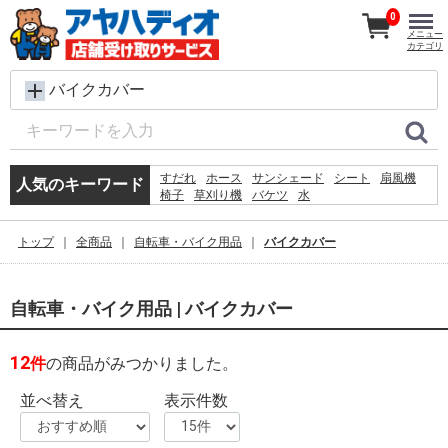
0
メニュー
カテゴリ
バイクカバー
すだれ
ホース
サンシェード
シート
扇風機
人気のキーワード
椅子
草刈り機
バケツ
水
コンクリートブロック
メタルラック
レンガ
ラティス
犬 ウェットティッシュ
脚立
トップ
全商品
自転車・バイク用品
バイクカバー
カーテン
プール
物干し
空調服
踏み台
自転車・バイク用品 | バイクカバー
12
件
の商品がみつかりました。
並べ替え
表示件数