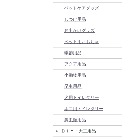
ペットケアグッズ
しつけ用品
お出かけグッズ
ペット用おもちゃ
季節用品
アクア用品
小動物用品
昆虫用品
犬用トイレタリー
ネコ用トイレタリー
爬虫類用品
ＤＩＹ・大工用品