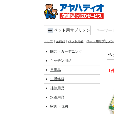
ペット用サプリメント
トップ
全商品
ペット用品
ペット用サプリメン
園芸・ガーデニング
ペ
キッチン用品
日用品
1
生活雑貨
補修用品
水道用品
家具・収納