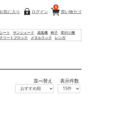
0
お気に入り
ログイン
買い物カゴ
シート
サンシェード
扇風機
椅子
草刈り機
クリートブロック
メタルラック
レンガ
ェットティッシュ
脚立
カーテン
プール
踏み台
並べ替え
表示件数