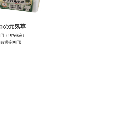
コの元気草
5
円（10%税込）
消費税等38円)