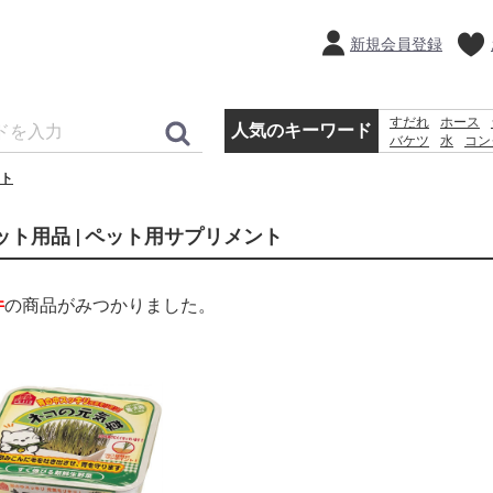
新規会員登録
すだれ
ホース
人気のキーワード
バケツ
水
コン
ラティス
犬 ウ
ト
物干し
空調服
ット用品 | ペット用サプリメント
件
の商品がみつかりました。