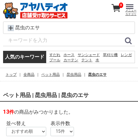
0
メニュー
カテゴリ
昆虫のエサ
すだれ
ホース
サンシェード
草刈り機
レンガ
人気のキーワード
プール
カーテン
テント
水
犬 ウェットティッシュ
シート
踏み台
クーラーボックス
コンクリートブロック
物干し
トップ
全商品
ペット用品
昆虫用品
昆虫のエサ
椅子
砂利
バケツ
飼育ケース
物置
ペット用品 | 昆虫用品 | 昆虫のエサ
13
件
の商品がみつかりました。
並べ替え
表示件数