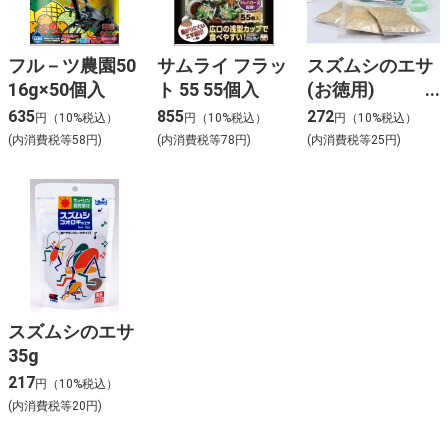
フル－ツ農園50
サムライ フラッ
スズムシのエサ
16g×50個入
ト 55 55個入
(お徳用)
90g(30g×3袋・
635
855
272
円（10%税込）
円（10%税込）
円（10%税込）
エサ皿入)
(内消費税等58円)
(内消費税等78円)
(内消費税等25円)
スズムシのエサ
35g
217
円（10%税込）
(内消費税等20円)