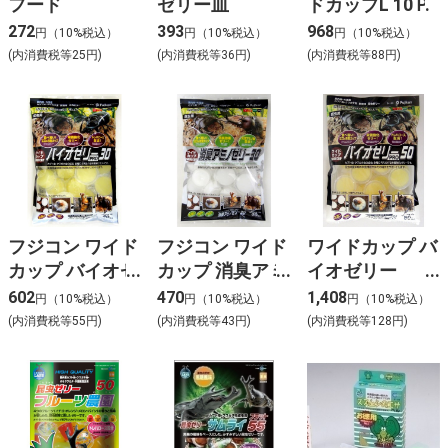
フード
ゼリー皿
ドカップL 10Ｐ
272
393
968
円（10%税込）
円（10%税込）
円（10%税込）
(内消費税等25円)
(内消費税等36円)
(内消費税等88円)
フジコン ワイド
フジコン ワイド
ワイドカップ バ
カップ バイオゼ
カップ 消臭アミ
イオゼリー
リーＰｒｏ30
ノゼリー30
PRO50
602
470
1,408
円（10%税込）
円（10%税込）
円（10%税込）
(内消費税等55円)
(内消費税等43円)
(内消費税等128円)