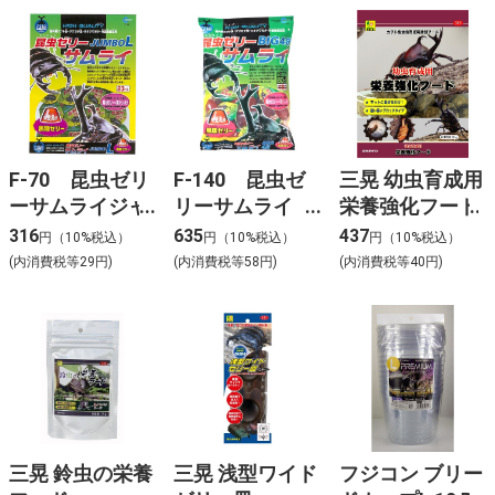
F-70 昆虫ゼリ
F-140 昆虫ゼ
三晃 幼虫育成用
ーサムライジャ
リーサムライ
栄養強化フード
ンボL
BIG48
316
635
437
円（10%税込）
円（10%税込）
円（10%税込）
(内消費税等29円)
(内消費税等58円)
(内消費税等40円)
三晃 鈴虫の栄養
三晃 浅型ワイド
フジコン ブリー