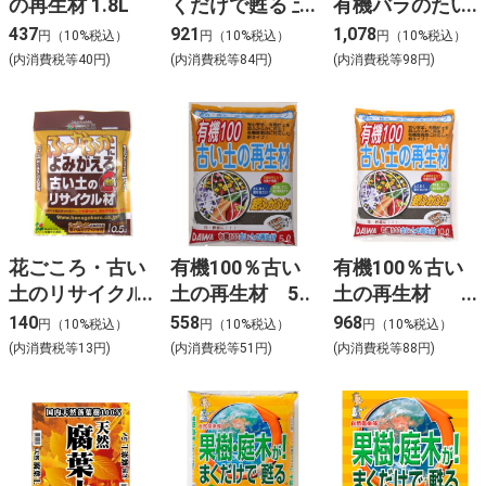
の再生材 1.8L
くだけで甦る 土
有機バラのたい
のリサイクル材
肥 10L
437
921
1,078
円（10%税込）
円（10%税込）
円（10%税込）
5L
(内消費税等40円)
(内消費税等84円)
(内消費税等98円)
花ごころ・古い
有機100％古い
有機100％古い
土のリサイクル
土の再生材 5L
土の再生材
材 0.5L
10L
140
558
968
円（10%税込）
円（10%税込）
円（10%税込）
(内消費税等13円)
(内消費税等51円)
(内消費税等88円)