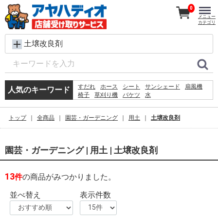
0
メニュー
カテゴリ
土壌改良剤
すだれ
ホース
シート
サンシェード
扇風機
人気のキーワード
椅子
草刈り機
バケツ
水
コンクリートブロック
メタルラック
レンガ
ラティス
犬 ウェットティッシュ
脚立
トップ
全商品
園芸・ガーデニング
用土
土壌改良剤
カーテン
プール
物干し
空調服
踏み台
園芸・ガーデニング | 用土 | 土壌改良剤
13
件
の商品がみつかりました。
並べ替え
表示件数