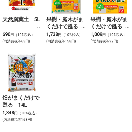
天然腐葉土 5L
果樹・庭木がま
果樹・庭木がま
くだけで甦る
くだけで甦る
14L
5L
690
1,738
1,009
円（10%税込）
円（10%税込）
円（10%税込）
(内消費税等63円)
(内消費税等158円)
(内消費税等92円)
畑がまくだけで
甦る 14L
1,848
円（10%税込）
(内消費税等168円)