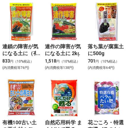
連鎖の障害が気
連作の障害が気
落ち葉が腐葉土
になる土に（有
になる土に 2kg
に500g
効微生物土壌改
833
1,518
701
円（10%税込）
円（10%税込）
円（10%税込）
良材） （その
(内消費税等76円)
(内消費税等138円)
(内消費税等64円)
他）
有機100古い土
自然応用科学 ま
花ごころ・特選