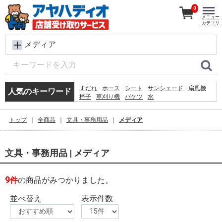
0
メニュー
カテゴリ
メディア
すだれ
ホース
シート
サンシェード
扇風機
人気のキーワード
椅子
草刈り機
バケツ
水
コンクリートブロック
メタルラック
レンガ
ラティス
犬 ウェットティッシュ
脚立
トップ
全商品
文具・事務用品
メディア
カーテン
プール
物干し
空調服
踏み台
文具・事務用品 | メディア
9
件
の商品がみつかりました。
並べ替え
表示件数